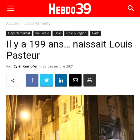
Accueil
Départemental
Départemental
Vie Locale
Dole
Dole & Région
Flash
Il y a 199 ans… naissait Louis
Pasteur
Par
Cyril Kempfer
-
28 décembre 2021