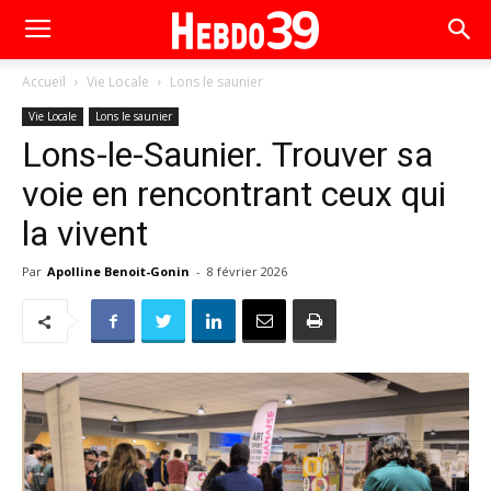
Accueil
Vie Locale
Lons le saunier
Vie Locale
Lons le saunier
Lons-le-Saunier. Trouver sa
voie en rencontrant ceux qui
la vivent
Par
Apolline Benoit-Gonin
-
8 février 2026