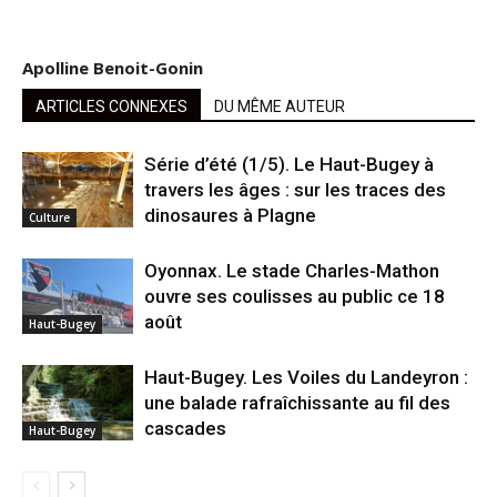
Apolline Benoit-Gonin
ARTICLES CONNEXES
DU MÊME AUTEUR
Série d’été (1/5). Le Haut-Bugey à
travers les âges : sur les traces des
dinosaures à Plagne
Culture
Oyonnax. Le stade Charles-Mathon
ouvre ses coulisses au public ce 18
août
Haut-Bugey
Haut-Bugey. Les Voiles du Landeyron :
une balade rafraîchissante au fil des
cascades
Haut-Bugey