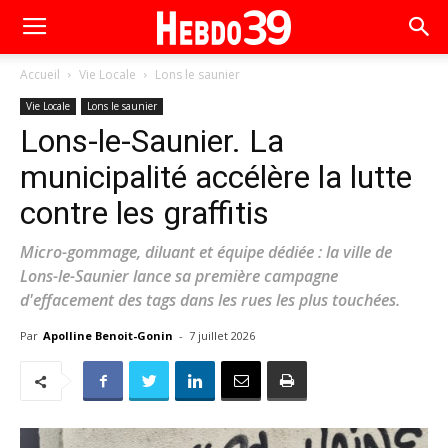
Accueil
Vie Locale
Lons le saunier
Vie Locale
Lons le saunier
Lons-le-Saunier. La
municipalité accélère la lutte
contre les graffitis
Micro-gommage, diluant et équipe dédiée : la ville de
Lons-le-Saunier lance sa première campagne
d'effacement des tags dans les rues les plus touchées.
Par
Apolline Benoit-Gonin
-
7 juillet 2026