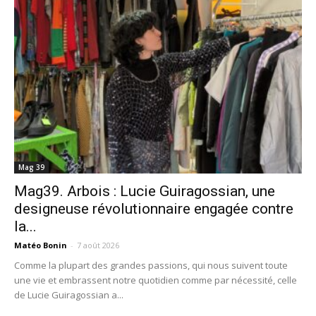
Mag 39
Mag39. Arbois : Lucie Guiragossian, une
designeuse révolutionnaire engagée contre
la...
Matéo Bonin
-
7 août 2026
Comme la plupart des grandes passions, qui nous suivent toute
une vie et embrassent notre quotidien comme par nécessité, celle
de Lucie Guiragossian a...