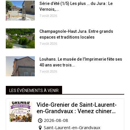
Série d’été (1/5) Les plus … du Jura : Le
Vernois,...
7 août 2026
Champagnole-Haut Jura. Entre grands
espaces et traditions locales
7 août 2026
Louhans. Le musée de l’Imprimerie fête ses
40 ans avec trois...
7 août 2026
LES ÉVÉNEMENTS À VENIR
Vide-Grenier de Saint-Laurent-
en-Grandvaux : Venez chiner
pour la bonne cause !
2026-08-08
Saint-Laurent-en-Grandvaux