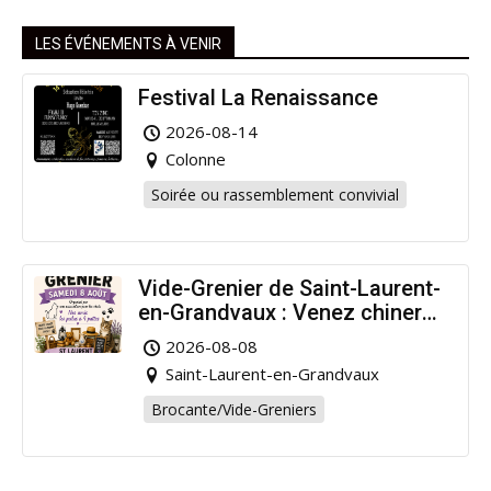
LES ÉVÉNEMENTS À VENIR
Festival La Renaissance
2026-08-14
Colonne
Soirée ou rassemblement convivial
Vide-Grenier de Saint-Laurent-
en-Grandvaux : Venez chiner
pour la bonne cause !
2026-08-08
Saint-Laurent-en-Grandvaux
Brocante/Vide-Greniers