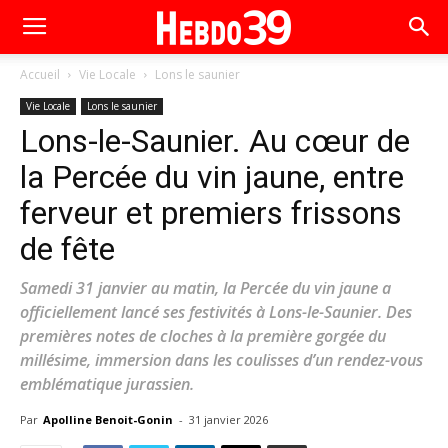
Accueil
Vie Locale
Lons le saunier
Vie Locale
Lons le saunier
Lons-le-Saunier. Au cœur de
la Percée du vin jaune, entre
ferveur et premiers frissons
de fête
Samedi 31 janvier au matin, la Percée du vin jaune a
officiellement lancé ses festivités à Lons-le-Saunier. Des
premières notes de cloches à la première gorgée du
millésime, immersion dans les coulisses d’un rendez-vous
emblématique jurassien.
Par
Apolline Benoit-Gonin
-
31 janvier 2026