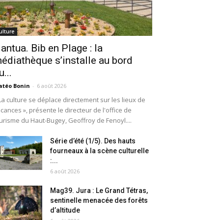
ulture
antua. Bib en Plage : la
édiathèque s’installe au bord
u...
téo Bonin
-
6 août 2026
La culture se déplace directement sur les lieux de
cances », présente le directeur de l'office de
urisme du Haut-Bugey, Geoffroy de Fenoyl....
Série d’été (1/5). Des hauts
fourneaux à la scène culturelle
:...
6 août 2026
Mag39. Jura : Le Grand Tétras,
sentinelle menacée des forêts
d’altitude