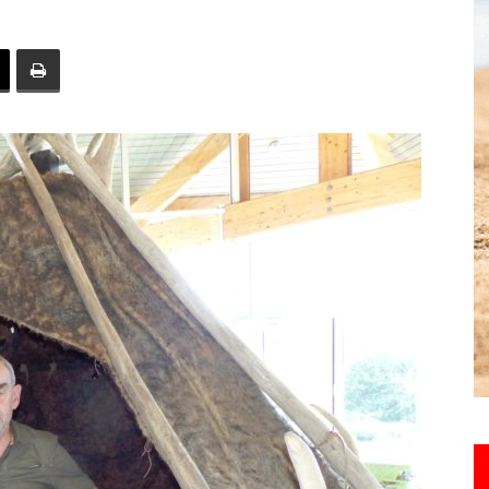
toute
l'info
locale
–