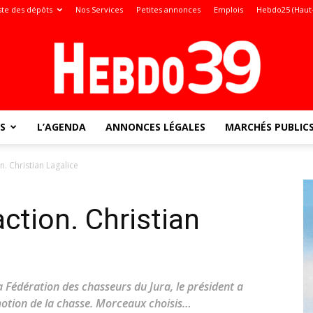
ste des dépôts
Nos Services
Petites annonces
Emplois
Hebdo25 (Haut
S
L’AGENDA
ANNONCES LÉGALES
MARCHÉS PUBLIC
Jura
on. Christian Lagalice
action. Christian
:
a Fédération des chasseurs du Jura, le président a
omotion de la chasse. Morceaux choisis…