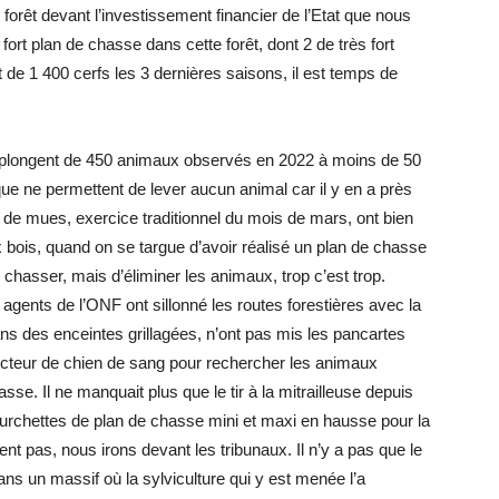
forêt devant l’investissement financier de l’Etat que nous
t plan de chasse dans cette forêt, dont 2 de très fort
t de 1 400 cerfs les 3 dernières saisons, il est temps de
plongent de 450 animaux observés en 2022 à moins de 50
que ne permettent de lever aucun animal car il y en a près
de mues, exercice traditionnel du mois de mars, ont bien
x bois, quand on se targue d’avoir réalisé un plan de chasse
chasser, mais d’éliminer les animaux, trop c’est trop.
gents de l’ONF ont sillonné les routes forestières avec la
ans des enceintes grillagées, n’ont pas mis les pancartes
ucteur de chien de sang pour rechercher les animaux
sse. Il ne manquait plus que le tir à la mitrailleuse depuis
urchettes de plan de chasse mini et maxi en hausse pour la
ient pas, nous irons devant les tribunaux. Il n’y a pas que le
s un massif où la sylviculture qui y est menée l’a