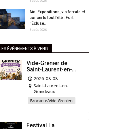
6 août 2026
Ain. Expositions, via ferrata et
concerts tout l’été : Fort
l’Écluse...
6 août 2026
LES ÉVÉNEMENTS À VENIR
Vide-Grenier de
Saint-Laurent-en-
Grandvaux : Venez
2026-08-08
chiner pour la bonne
Saint-Laurent-en-
cause !
Grandvaux
Brocante/Vide-Greniers
Festival La