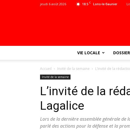
C
jeudi 6 août 2026
18.5
Li
Lons-le-Saunier
VIE LOCALE
DOSSIER
Accueil
Invité de la semaine
L’invité de la rédacti
Invité de la semaine
L’invité de la réd
Lagalice
Lors de la dernière assemblée générale de l
parlé des actions pour la défense et la pr