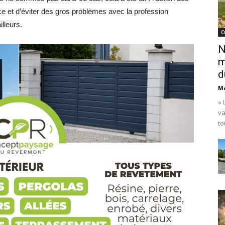
e et d’éviter des gros problèmes avec la profession
lleurs.
C
N
m
d
Ma
« 
va
to