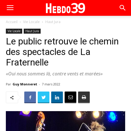
Accueil
Vie Locale
Haut Jura
Vie Locale
Haut Jura
Le public retrouve le chemin
des spectacles de La
Fraternelle
«Oui nous sommes là, contre vents et marées»
Par
Guy Monneret
-
7 mars 2022