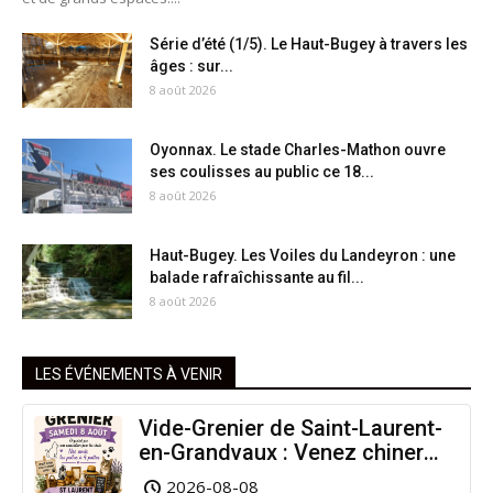
Série d’été (1/5). Le Haut-Bugey à travers les
âges : sur...
8 août 2026
Oyonnax. Le stade Charles-Mathon ouvre
ses coulisses au public ce 18...
8 août 2026
Haut-Bugey. Les Voiles du Landeyron : une
balade rafraîchissante au fil...
8 août 2026
LES ÉVÉNEMENTS À VENIR
Vide-Grenier de Saint-Laurent-
en-Grandvaux : Venez chiner
pour la bonne cause !
2026-08-08