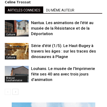
Celine Trossat
ARTICLES CONNEXES
DU MÊME AUTEUR
Nantua. Les animations de l’été au
musée de la Résistance et de la
Déportation
Culture
Série d’été (1/5). Le Haut-Bugey à
travers les âges : sur les traces des
dinosaures à Plagne
Culture
Louhans. Le musée de l’Imprimerie
fête ses 40 ans avec trois jours
Bresse
d’animation
Louhannaise