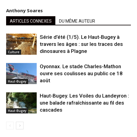
Anthony Soares
ARTICLES CONNEXES
DU MÊME AUTEUR
Série d’été (1/5). Le Haut-Bugey à
travers les âges : sur les traces des
dinosaures à Plagne
Culture
Oyonnax. Le stade Charles-Mathon
ouvre ses coulisses au public ce 18
août
Haut-Bugey
Haut-Bugey. Les Voiles du Landeyron :
une balade rafraîchissante au fil des
cascades
Haut-Bugey