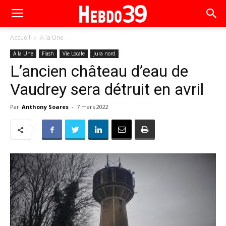
Accueil
A la Une
A la Une
Flash
Vie Locale
Jura nord
L’ancien château d’eau de
Vaudrey sera détruit en avril
Par
Anthony Soares
-
7 mars 2022