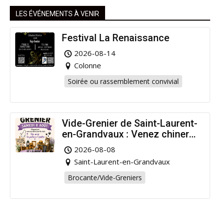
LES ÉVÉNEMENTS À VENIR
Festival La Renaissance
2026-08-14
Colonne
Soirée ou rassemblement convivial
Vide-Grenier de Saint-Laurent-
en-Grandvaux : Venez chiner
pour la bonne cause !
2026-08-08
Saint-Laurent-en-Grandvaux
Brocante/Vide-Greniers