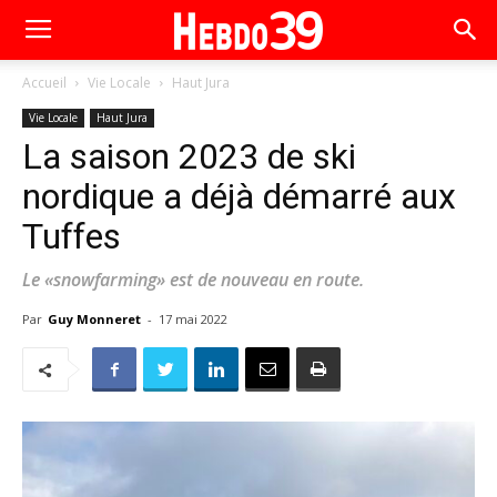
Accueil
Vie Locale
Haut Jura
Vie Locale
Haut Jura
La saison 2023 de ski
nordique a déjà démarré aux
Tuffes
Le «snowfarming» est de nouveau en route.
Par
Guy Monneret
-
17 mai 2022