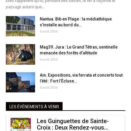
Elles rappellent qu'ici, pendant des siècles, le fer a façonné le
paysage autant que...
Nantua. Bib en Plage : la médiathèque
s’installe au bord du...
6 août 2026
Mag39. Jura : Le Grand Tétras, sentinelle
menacée des forêts d’altitude
6 août 2026
Ain. Expositions, via ferrata et concerts tout
l’été : Fort l’Écluse...
6 août 2026
LES ÉVÉNEMENTS À VENIR
Les Guinguettes de Sainte-
Croix : Deux Rendez-vous