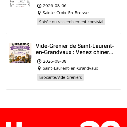
Dansants pour Prolonger l’Été
2026-08-06
!
Sainte-Croix-En-Bresse
Soirée ou rassemblement convivial
Vide-Grenier de Saint-Laurent-
en-Grandvaux : Venez chiner
pour la bonne cause !
2026-08-08
Saint-Laurent-en-Grandvaux
Brocante/Vide-Greniers