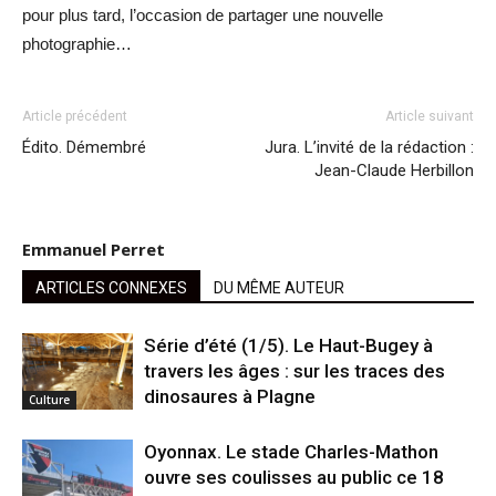
pour plus tard, l’occasion de partager une nouvelle
photographie…
Article précédent
Article suivant
Édito. Démembré
Jura. L’invité de la rédaction :
Jean-Claude Herbillon
Emmanuel Perret
ARTICLES CONNEXES
DU MÊME AUTEUR
Série d’été (1/5). Le Haut-Bugey à
travers les âges : sur les traces des
dinosaures à Plagne
Culture
Oyonnax. Le stade Charles-Mathon
ouvre ses coulisses au public ce 18