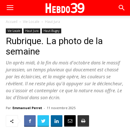
Accueil
Vie Locale
Haut Jura
Vie Locale
Haut Jura
Haut-Bugey
Rubrique. La photo de la
semaine
Un après midi, à la fin du mois d'octobre dans le massif
jurassien, un temps pluvieux qui doucement est chassé
par les éclaircies, et la magie opère, les couleurs se
révèlent. Il ne reste plus qu'à appuyer sur le déclencheur,
ou s'assoir et contempler ce que la nature nous offre. Le
lac d'Etival dans son écrin.
Par
Emmanuel Perret
-
11 novembre 2025