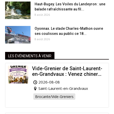
Haut-Bugey. Les Voiles du Landeyron : une
balade rafraîchissante au fil...
8 août 2026
Oyonnax. Le stade Charles-Mathon ouvre
ses coulisses au public ce 18...
8 août 2026
LES ÉVÉNEMENTS À VENIR
Vide-Grenier de Saint-Laurent-
en-Grandvaux : Venez chiner
pour la bonne cause !
2026-08-08
Saint-Laurent-en-Grandvaux
Brocante/Vide-Greniers