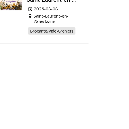
Grandvaux : Venez
2026-08-08
chiner pour la bonne
Saint-Laurent-en-
cause !
Grandvaux
Brocante/Vide-Greniers