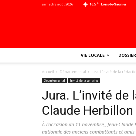
C
samedi 8 août 2026
16.5
Lons-le-Saunier
VIE LOCALE
DOSSIER
Accueil
Départemental
Jura. L’invité de la rédact
Départemental
Invité de la semaine
Jura. L’invité de 
Claude Herbillon
À l’occasion du 11 novembre,, Jean-Claude H
nationale des anciens combattants et amis d