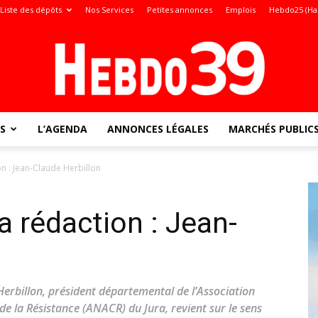
Liste des dépôts
Nos Services
Petites annonces
Emplois
Hebdo25 (Ha
S
L’AGENDA
ANNONCES LÉGALES
MARCHÉS PUBLIC
Jura
ion : Jean-Claude Herbillon
la rédaction : Jean-
:
erbillon, président départemental de l’Association
e la Résistance (ANACR) du Jura, revient sur le sens