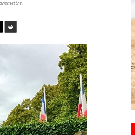
ransmettre.
toute
l'info
locale
–