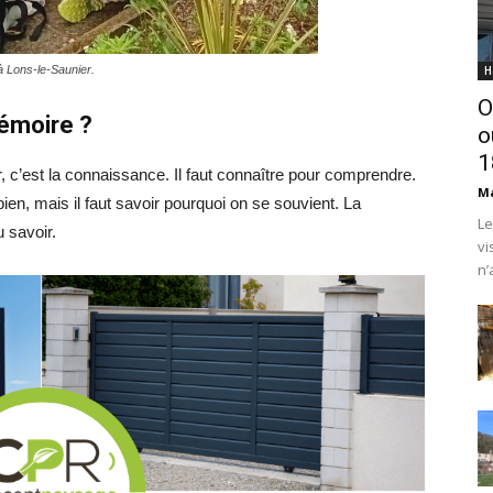
à Lons-le-Saunier.
H
O
émoire ?
o
1
 c’est la connaissance. Il faut connaître pour comprendre.
Ma
bien, mais il faut savoir pourquoi on se souvient. La
Le
 savoir.
vi
n’