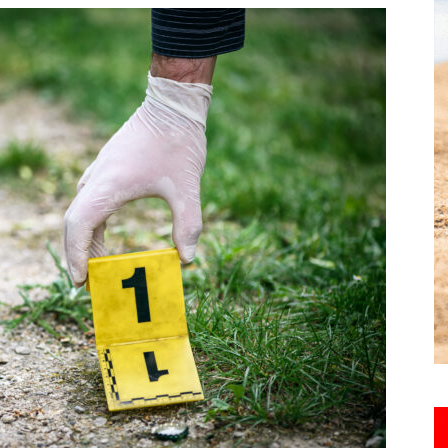
toute
l'info
locale
–