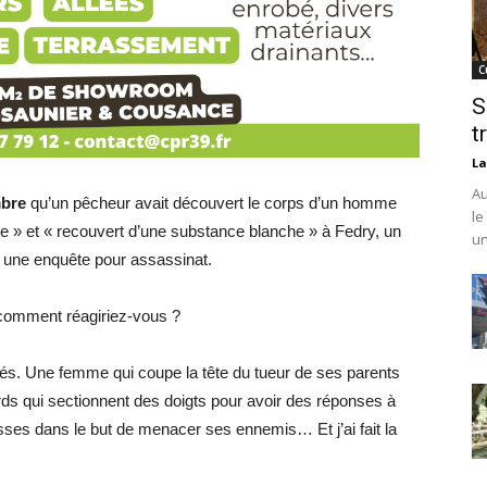
C
S
t
La
Au
mbre
qu’un pêcheur avait découvert le corps d’un homme
le
lle » et « recouvert d’une substance blanche » à Fedry, un
un
rt une enquête pour assassinat.
, comment réagiriez-vous ?
nnés. Une femme qui coupe la tête du tueur de ses parents
ds qui sectionnent des doigts pour avoir des réponses à
sses dans le but de menacer ses ennemis… Et j’ai fait la