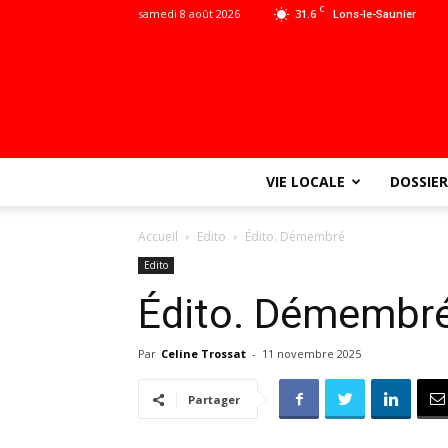
C
samedi 8 août 2026
31.6
Lons-le-Saunier
VIE LOCALE
DOSSIER
Accueil
Edito
Édito. Démembré
Edito
Édito. Démembr
Par
Celine Trossat
-
11 novembre 2025
Partager