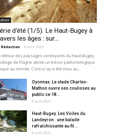
ulture
érie d’été (1/5). Le Haut-Bugey à
ravers les âges : sur...
 Rédaction
-
8 août 2026
 détour des paysages verdoyants du Haut-Bugey,
 village de Plagne abrite un trésor paléontologique
ique au monde. C'est ici qu'a été mise au...
Oyonnax. Le stade Charles-
Mathon ouvre ses coulisses au
public ce 18...
8 août 2026
Haut-Bugey. Les Voiles du
Landeyron : une balade
rafraîchissante au fil...
8 août 2026