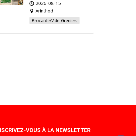
Affaire de l’Été à
2026-08-15
Arinthod !
Arinthod
Brocante/Vide-Greniers