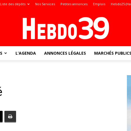
Liste des dépôts
Nos Services
Petites annonces
Emplois
Hebdo25 (Ha
S
L’AGENDA
ANNONCES LÉGALES
MARCHÉS PUBLIC
Jura
é
: