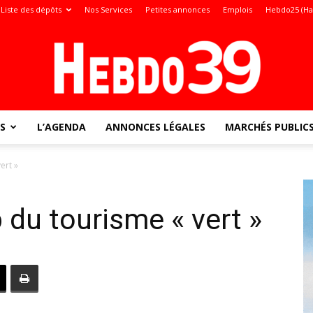
Liste des dépôts
Nos Services
Petites annonces
Emplois
Hebdo25 (Ha
S
L’AGENDA
ANNONCES LÉGALES
MARCHÉS PUBLIC
Jura
ert »
p du tourisme « vert »
: