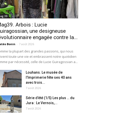
ag 39
ag39. Arbois : Lucie
uiragossian, une designeuse
évolutionnaire engagée contre la...
téo Bonin
-
7 août 2026
mme la plupart des grandes passions, qui nous
ivent toute une vie et embrassent notre quotidien
mme par nécessité, celle de Lucie Guiragossian a...
Louhans. Le musée de
l’Imprimerie fête ses 40 ans
avec trois...
7 août 2026
Série d’été (1/5) Les plus … du
Jura : Le Vernois,...
7 août 2026