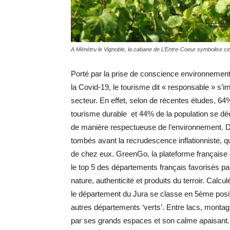
A Ménétru le Vignoble, la cabane de L’Entre-Coeur symbolise ce
Porté par la prise de conscience environnemental
la Covid-19, le tourisme dit « responsable » s
secteur. En effet, selon de récentes études, 64
tourisme durable et 44% de la population se déc
de manière respectueuse de l’environnement. De
tombés avant la recrudescence inflationniste, qui
de chez eux. GreenGo, la plateforme française
le top 5 des départements français favorisés 
nature, authenticité et produits du terroir. Calc
le département du Jura se classe en 5ème posit
autres départements ‘verts’. Entre lacs, monta
par ses grands espaces et son calme apaisant. 