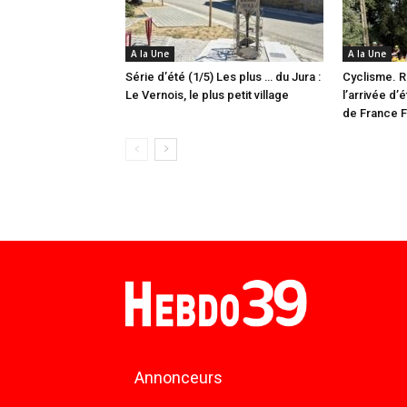
A la Une
A la Une
Série d’été (1/5) Les plus … du Jura :
Cyclisme. R
Le Vernois, le plus petit village
l’arrivée d’
de France 