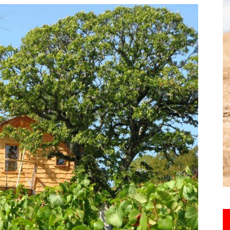
toute
l'info
locale
–