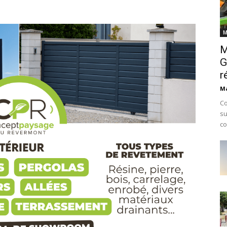
M
M
G
r
Ma
Co
su
co