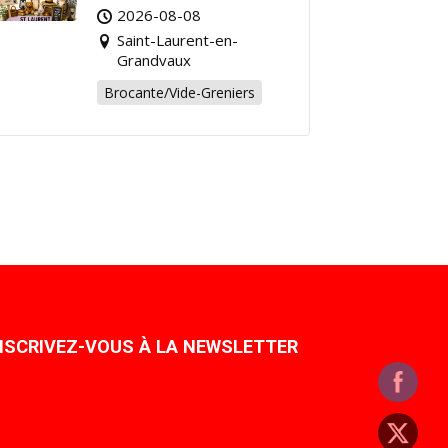
Grandvaux : Venez
2026-08-08
chiner pour la bonne
Saint-Laurent-en-
cause !
Grandvaux
Brocante/Vide-Greniers