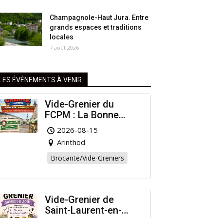
Champagnole-Haut Jura. Entre
grands espaces et traditions
locales
7 août 2026
LES ÉVÉNEMENTS À VENIR
Vide-Grenier du
FCPM : La Bonne
Affaire de l’Été à
2026-08-15
Arinthod !
Arinthod
Brocante/Vide-Greniers
Vide-Grenier de
Saint-Laurent-en-