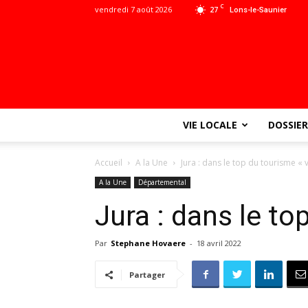
C
vendredi 7 août 2026
27
Lons-le-Saunier
VIE LOCALE
DOSSIER
Accueil
A la Une
Jura : dans le top du tourisme « v
A la Une
Départemental
Jura : dans le to
Par
Stephane Hovaere
-
18 avril 2022
Partager