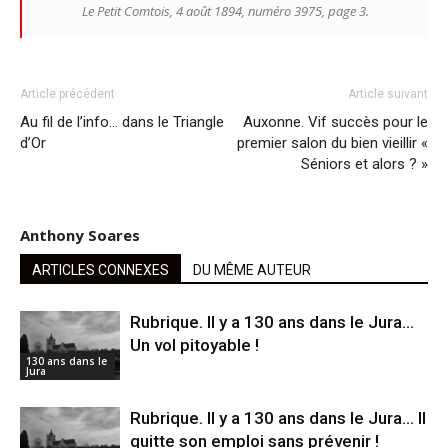
Le Petit Comtois, 4 août 1894, numéro 3975, page 3.
Article précédent
Article suivant
Au fil de l’info… dans le Triangle
Auxonne. Vif succès pour le
d’Or
premier salon du bien vieillir «
Séniors et alors ? »
Anthony Soares
ARTICLES CONNEXES
DU MÊME AUTEUR
Rubrique. ll y a 130 ans dans le Jura…
Un vol pitoyable !
130 ans dans le
Jura
Rubrique. Il y a 130 ans dans le Jura… Il
quitte son emploi sans prévenir !