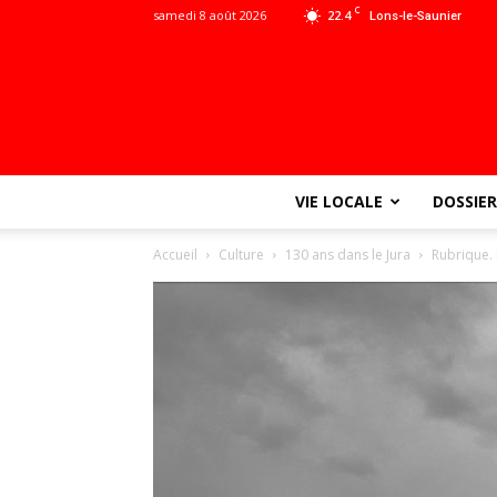
C
samedi 8 août 2026
22.4
Lons-le-Saunier
VIE LOCALE
DOSSIER
Accueil
Culture
130 ans dans le Jura
Rubrique. I