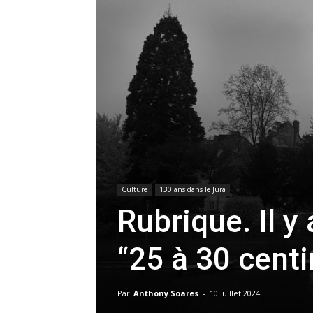
Culture
130 ans dans le Jura
Rubrique. Il y
“25 à 30 cent
Par
Anthony Soares
-
10 juillet 2024