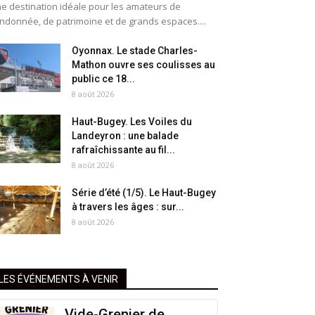
e destination idéale pour les amateurs de
ndonnée, de patrimoine et de grands espaces....
Oyonnax. Le stade Charles-
Mathon ouvre ses coulisses au
public ce 18...
8 août 2026
Haut-Bugey. Les Voiles du
Landeyron : une balade
rafraîchissante au fil...
8 août 2026
Série d’été (1/5). Le Haut-Bugey
à travers les âges : sur...
8 août 2026
LES ÉVÉNEMENTS À VENIR
Vide-Grenier de