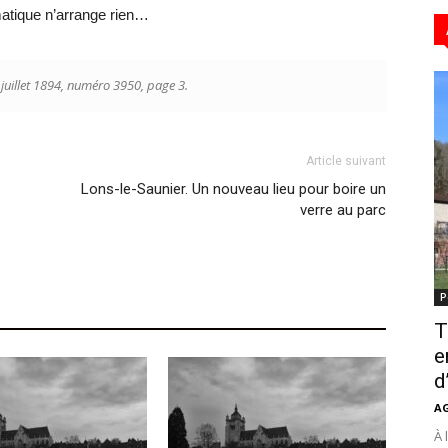
matique n’arrange rien…
 juillet 1894, numéro 3950, page 3.
Article suivant
Lons-le-Saunier. Un nouveau lieu pour boire un
verre au parc
P
T
e
d
A
À 