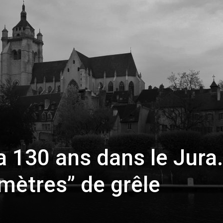
toute
l'info
locale
 a 130 ans dans le Jura
imètres” de grêle
–