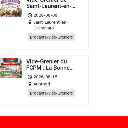
Saint-Laurent-en-
Grandvaux : Venez
2026-08-08
chiner pour la bonne
Saint-Laurent-en-
cause !
Grandvaux
Brocante/Vide-Greniers
Vide-Grenier du
FCPM : La Bonne
Affaire de l’Été à
2026-08-15
Arinthod !
Arinthod
Brocante/Vide-Greniers