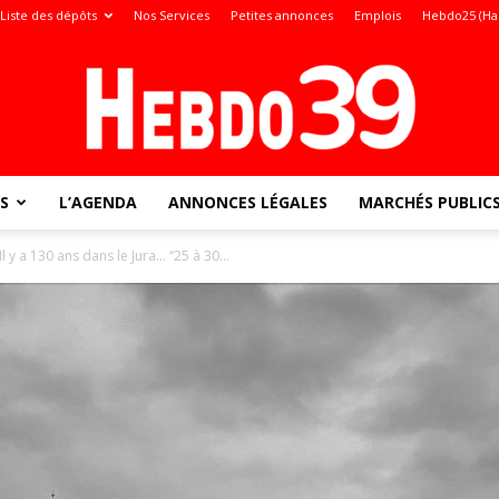
Liste des dépôts
Nos Services
Petites annonces
Emplois
Hebdo25 (Ha
S
L’AGENDA
ANNONCES LÉGALES
MARCHÉS PUBLIC
Jura
l y a 130 ans dans le Jura… “25 à 30...
: