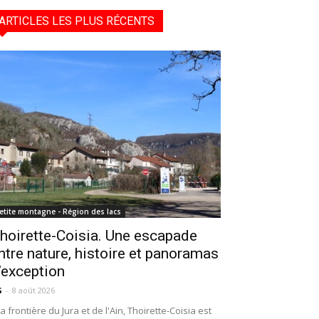
ARTICLES LES PLUS RÉCENTS
etite montagne - Région des lacs
hoirette-Coisia. Une escapade
ntre nature, histoire et panoramas
’exception
G
-
8 août 2026
la frontière du Jura et de l'Ain, Thoirette-Coisia est