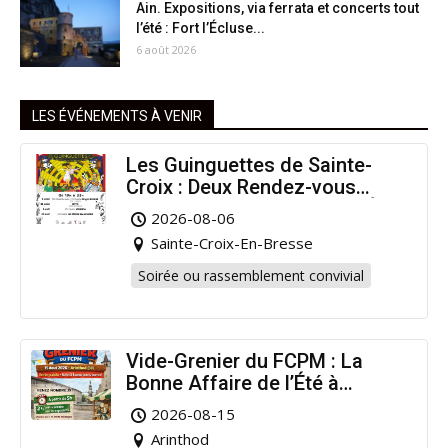
Ain. Expositions, via ferrata et concerts tout
l’été : Fort l’Écluse...
6 août 2026
LES ÉVÉNEMENTS À VENIR
Les Guinguettes de Sainte-
Croix : Deux Rendez-vous
Dansants pour Prolonger l’Été
2026-08-06
!
Sainte-Croix-En-Bresse
Soirée ou rassemblement convivial
Vide-Grenier du FCPM : La
Bonne Affaire de l’Été à
Arinthod !
2026-08-15
Arinthod