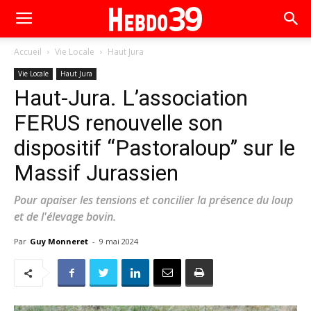
Accueil
Vie Locale
Haut Jura
Vie Locale
Haut Jura
Haut-Jura. L’association
FERUS renouvelle son
dispositif “Pastoraloup’’ sur le
Massif Jurassien
Pour apaiser les tensions et concilier la présence du loup
et de l'élevage bovin.
Par
Guy Monneret
-
9 mai 2024