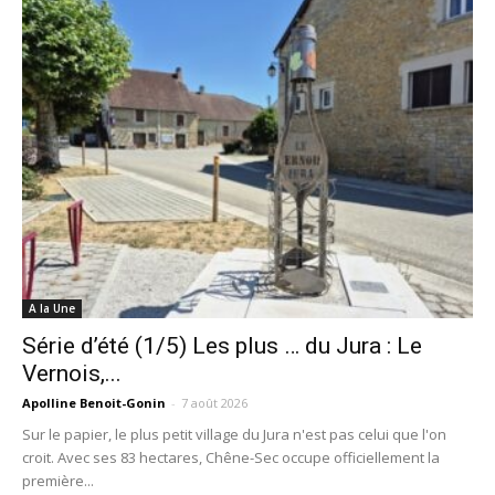
A la Une
Série d’été (1/5) Les plus … du Jura : Le
Vernois,...
Apolline Benoit-Gonin
-
7 août 2026
Sur le papier, le plus petit village du Jura n'est pas celui que l'on
croit. Avec ses 83 hectares, Chêne-Sec occupe officiellement la
première...