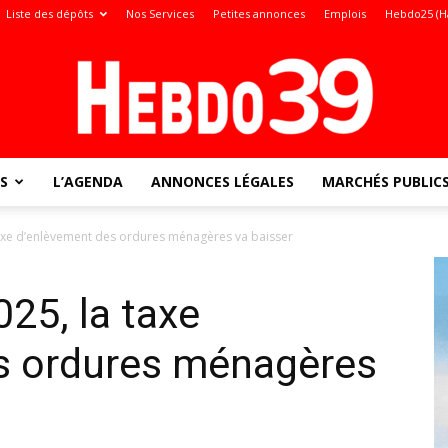
Liste des dépôts
Nos Services
Petites annonces
Emplois
Hebdo25 (H
S
L’AGENDA
ANNONCES LÉGALES
MARCHÉS PUBLIC
Jura
taxe d’enlèvement des ordures ménagères va baisser
25, la taxe
:
s ordures ménagères