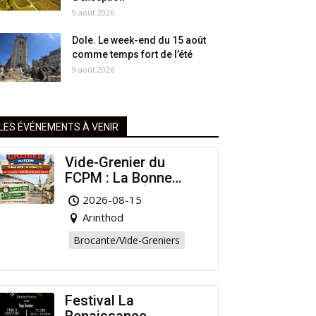
9 août 2026
Dole. Le week-end du 15 août
comme temps fort de l’été
9 août 2026
LES ÉVÉNEMENTS À VENIR
Vide-Grenier du
FCPM : La Bonne
Affaire de l’Été à
2026-08-15
Arinthod !
Arinthod
Brocante/Vide-Greniers
Festival La