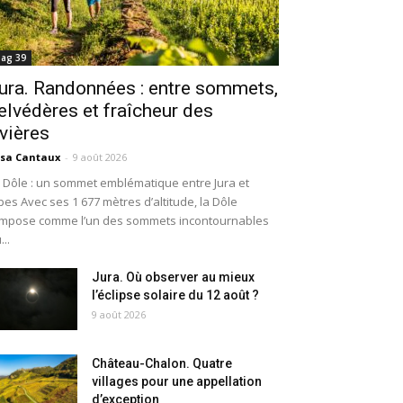
ag 39
ura. Randonnées : entre sommets,
elvédères et fraîcheur des
ivières
isa Cantaux
-
9 août 2026
 Dôle : un sommet emblématique entre Jura et
pes Avec ses 1 677 mètres d’altitude, la Dôle
impose comme l’un des sommets incontournables
...
Jura. Où observer au mieux
l’éclipse solaire du 12 août ?
9 août 2026
Château-Chalon. Quatre
villages pour une appellation
d’exception