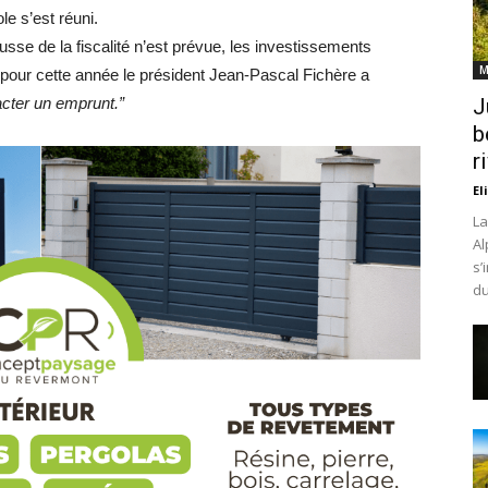
e s’est réuni.
sse de la fiscalité n’est prévue, les investissements
M
s pour cette année le président Jean-Pascal Fichère a
acter un emprunt.”
J
b
r
El
La
Al
s’
du