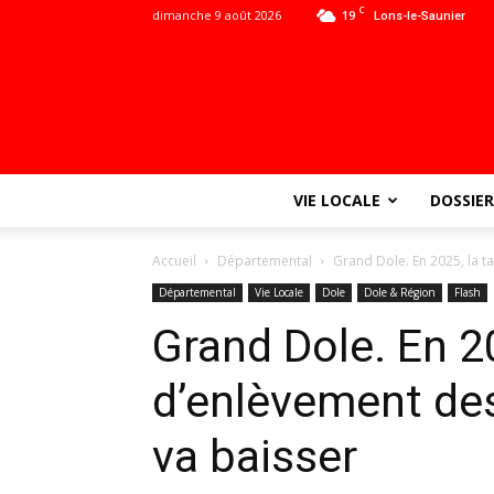
C
dimanche 9 août 2026
19
Lons-le-Saunier
VIE LOCALE
DOSSIER
Accueil
Départemental
Grand Dole. En 2025, la 
Départemental
Vie Locale
Dole
Dole & Région
Flash
Grand Dole. En 20
d’enlèvement de
va baisser