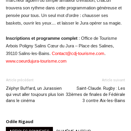
marcheur aguerri ou simple amateur d’évasion, chacun
trouvera son rythme dans cette programmation généreuse et
pensée pour tous. Un seul mot d’ordre : chausser ses
baskets, ouvrir les yeux… et laisser le Jura opérer sa magie.
Inscriptions et programme complet
: Office de Tourisme
Arbois Poligny Salins Cœur du Jura – Place des Salines,
39110 Salins-les-Bains.
Contact@cdj-tourisme.com
.
www.coeurdujura-tourisme.com
Article précédent
Article suivant
Zéphyr Buffard, un Jurassien
Saint-Claude. Rugby : Les
qui veut aller toujours plus loin
32ièmes de finales de Fédérale
dans le cinéma
3 contre Aix-les-Bains
Odile Rigaud