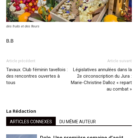
des fruits et des fleurs
B.B
Article précédent
Article suivant
Tavaux. Club féminin tavellois :
Législatives annulées dans la
des rencontres ouvertes à
2e circonscription du Jura :
tous
Marie-Christine Dalloz « repart
au combat »
La Rédaction
ARTICLES CONNEXES
DU MÊME AUTEUR
Dole. Une première semaine d’août