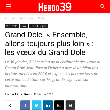
Accueil
Vie Locale
Dole
Vie Locale
Dole
Dole & Région
Grand Dole. « Ensemble,
allons toujours plus loin » :
les vœux du Grand Dole
Le 30 janvier, à l'occasion de la cérémonie des vœux du
Grand Dole, Jean-Pascal Fichère a dressé un bilan des
actions menées en 2024 et exposé les perspectives de
cette année. Retour sur les grandes lignes de son
intervention.
Par
La Rédaction
-
13 février 2025