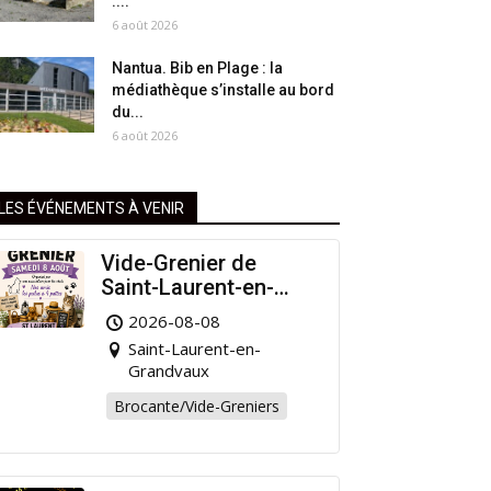
:...
6 août 2026
Nantua. Bib en Plage : la
médiathèque s’installe au bord
du...
6 août 2026
LES ÉVÉNEMENTS À VENIR
Vide-Grenier de
Saint-Laurent-en-
Grandvaux : Venez
2026-08-08
chiner pour la bonne
Saint-Laurent-en-
cause !
Grandvaux
Brocante/Vide-Greniers