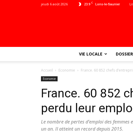
C
jeudi 6 août 2026
23.9
Li
Lons-le-Saunier
VIE LOCALE
DOSSIER
Accueil
Economie
France. 60 852 chefs d’entrepr
Economie
France. 60 852 c
perdu leur emplo
Le nombre de pertes d’emploi des femmes 
un an. Il atteint un record depuis 2015.