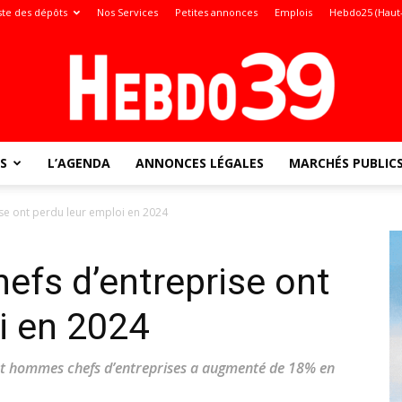
ste des dépôts
Nos Services
Petites annonces
Emplois
Hebdo25 (Haut
S
L’AGENDA
ANNONCES LÉGALES
MARCHÉS PUBLIC
Jura
ise ont perdu leur emploi en 2024
hefs d’entreprise ont
:
i en 2024
et hommes chefs d’entreprises a augmenté de 18% en