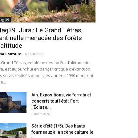
ag 39
ag39. Jura : Le Grand Tétras,
entinelle menacée des forêts
’altitude
isa Cantaux
-
6 août 2026
 Grand Tétras, emblème des forêts d’altitude du
ra, est aujourd’hui en danger critique d’extinction.
s suivis réalisés depuis les années 1990 montrent
e...
Ain. Expositions, via ferrata et
concerts tout l’été : Fort
l’Écluse...
6 août 2026
Série d’été (1/5). Des hauts
fourneaux à la scène culturelle