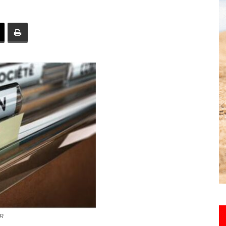
toute
l'info
locale
–
DR