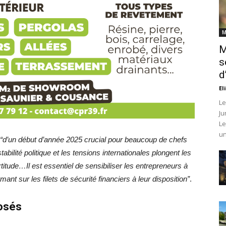
M
M
s
d
El
Le
Ju
Le
un
“d’un début d’année 2025 crucial pour beaucoup de chefs
abilité politique et les tensions internationales plongent les
titude…Il est essentiel de sensibiliser les entrepreneurs à
mant sur les filets de sécurité financiers à leur disposition”
.
posés