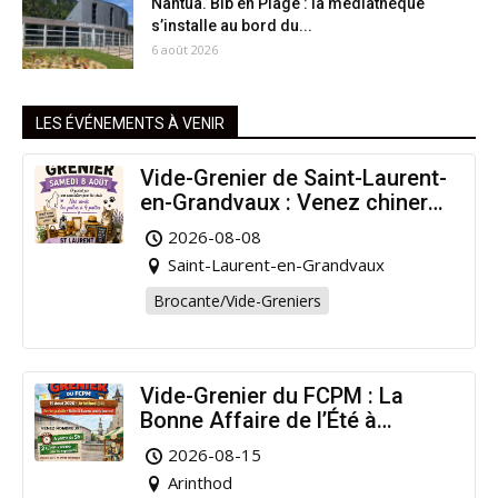
Nantua. Bib en Plage : la médiathèque
s’installe au bord du...
6 août 2026
LES ÉVÉNEMENTS À VENIR
Vide-Grenier de Saint-Laurent-
en-Grandvaux : Venez chiner
pour la bonne cause !
2026-08-08
Saint-Laurent-en-Grandvaux
Brocante/Vide-Greniers
Vide-Grenier du FCPM : La
Bonne Affaire de l’Été à
Arinthod !
2026-08-15
Arinthod