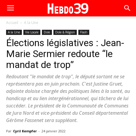
Accueil
A la Une
A la Une
Vie Locale
Dole
Dole & Région
Flash
Élections législatives : Jean-
Marie Sermier redoute “le
mandat de trop”
Redoutant "le mandat de trop", le député sortant ne se
représentera pas en juin prochain. C'est Justine Gruet,
adjointe doloise chargée des politiques liées à la santé, au
handicap et au lien intergénérationnel, qui tâchera de lui
succéder. Le président de la Communauté de Communes
de Jura Nord et vice-président du Conseil départemental
Gérôme Fassenet sera suppléant.
Par
Cyril Kempfer
-
24 janvier 2022