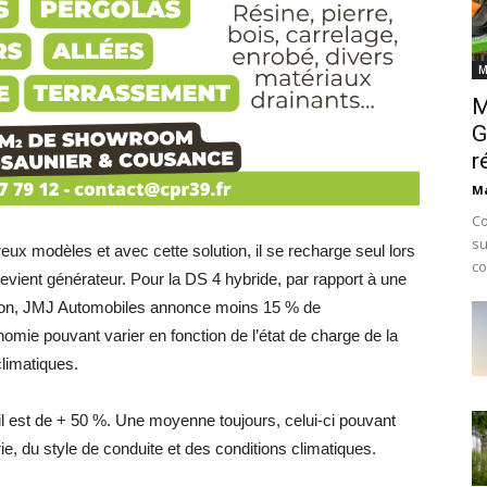
M
M
G
r
Ma
Co
su
ux modèles et avec cette solution, il se recharge seul lors
co
devient générateur. Pour la DS 4 hybride, par rapport à une
tion, JMJ Automobiles annonce moins 15 % de
ie pouvant varier en fonction de l’état de charge de la
climatiques.
 il est de + 50 %. Une moyenne toujours, celui-ci pouvant
rie, du style de conduite et des conditions climatiques.