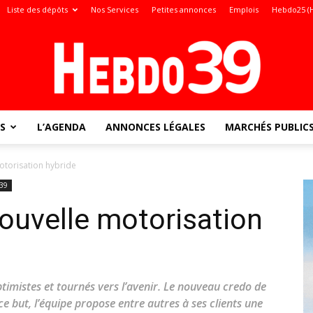
Liste des dépôts
Nos Services
Petites annonces
Emplois
Hebdo25 (
S
L’AGENDA
ANNONCES LÉGALES
MARCHÉS PUBLIC
Jura
motorisation hybride
39
nouvelle motorisation
:
imistes et tournés vers l’avenir. Le nouveau credo de
ce but, l’équipe propose entre autres à ses clients une