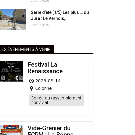
7 août 2026
Série d’été (1/5) Les plus … du
Jura : Le Vernois,...
7 août 2026
LES ÉVÉNEMENTS À VENIR
Festival La
Renaissance
2026-08-14
Colonne
Soirée ou rassemblement
convivial
Vide-Grenier du
FCPM : La Bonne