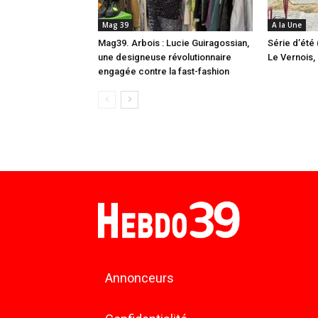
Mag 39
A la Une
Mag39. Arbois : Lucie Guiragossian,
Série d’été 
une designeuse révolutionnaire
Le Vernois, l
engagée contre la fast-fashion