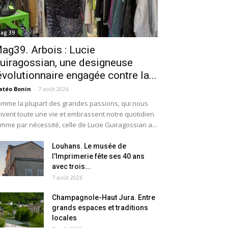
ag 39
ag39. Arbois : Lucie
uiragossian, une designeuse
évolutionnaire engagée contre la...
téo Bonin
-
7 août 2026
mme la plupart des grandes passions, qui nous
ivent toute une vie et embrassent notre quotidien
mme par nécessité, celle de Lucie Guiragossian a...
Louhans. Le musée de
l’Imprimerie fête ses 40 ans
avec trois...
7 août 2026
Champagnole-Haut Jura. Entre
grands espaces et traditions
locales