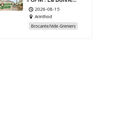
Affaire de l’Été à
2026-08-15
Arinthod !
Arinthod
Brocante/Vide-Greniers