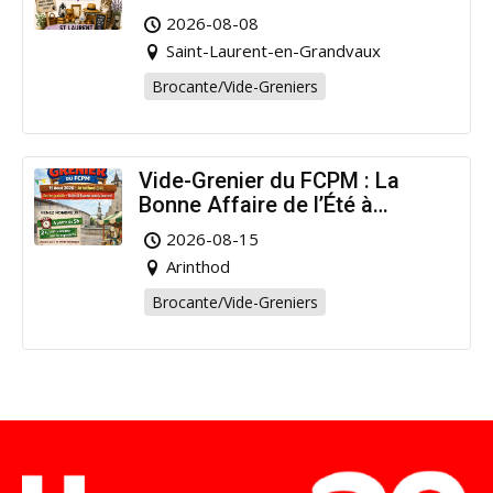
pour la bonne cause !
2026-08-08
Saint-Laurent-en-Grandvaux
Brocante/Vide-Greniers
Vide-Grenier du FCPM : La
Bonne Affaire de l’Été à
Arinthod !
2026-08-15
Arinthod
Brocante/Vide-Greniers