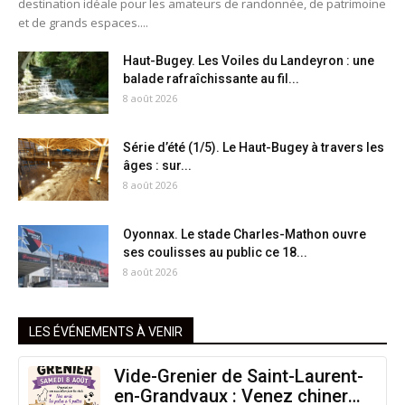
destination idéale pour les amateurs de randonnée, de patrimoine
et de grands espaces....
Haut-Bugey. Les Voiles du Landeyron : une
balade rafraîchissante au fil...
8 août 2026
Série d’été (1/5). Le Haut-Bugey à travers les
âges : sur...
8 août 2026
Oyonnax. Le stade Charles-Mathon ouvre
ses coulisses au public ce 18...
8 août 2026
LES ÉVÉNEMENTS À VENIR
Vide-Grenier de Saint-Laurent-
en-Grandvaux : Venez chiner