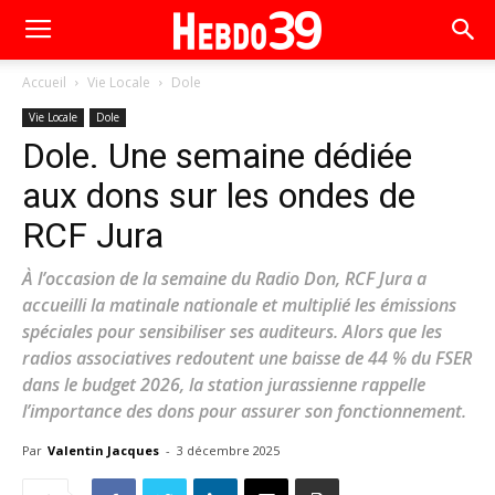
Accueil
Vie Locale
Dole
Vie Locale
Dole
Dole. Une semaine dédiée
aux dons sur les ondes de
RCF Jura
À l’occasion de la semaine du Radio Don, RCF Jura a
accueilli la matinale nationale et multiplié les émissions
spéciales pour sensibiliser ses auditeurs. Alors que les
radios associatives redoutent une baisse de 44 % du FSER
dans le budget 2026, la station jurassienne rappelle
l’importance des dons pour assurer son fonctionnement.
Par
Valentin Jacques
-
3 décembre 2025