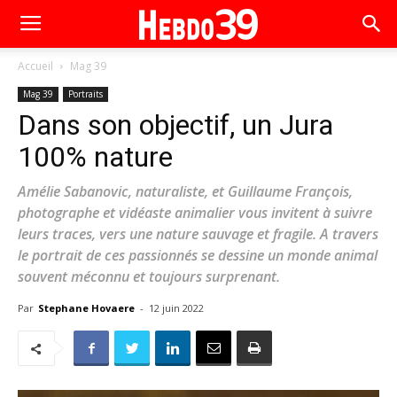
Accueil
Mag 39
Mag 39
Portraits
Dans son objectif, un Jura
100% nature
Amélie Sabanovic, naturaliste, et Guillaume François,
photographe et vidéaste animalier vous invitent à suivre
leurs traces, vers une nature sauvage et fragile. A travers
le portrait de ces passionnés se dessine un monde animal
souvent méconnu et toujours surprenant.
Par
Stephane Hovaere
-
12 juin 2022