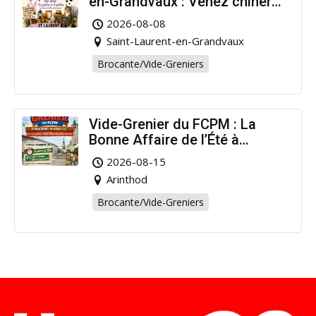
en-Grandvaux : Venez chiner
pour la bonne cause !
2026-08-08
Saint-Laurent-en-Grandvaux
Brocante/Vide-Greniers
Vide-Grenier du FCPM : La
Bonne Affaire de l’Été à
Arinthod !
2026-08-15
Arinthod
Brocante/Vide-Greniers