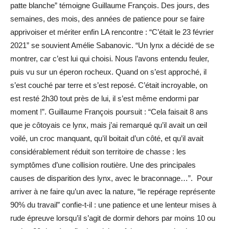
patte blanche” témoigne Guillaume François. Des jours, des
semaines, des mois, des années de patience pour se faire
apprivoiser et mériter enfin LA rencontre : “C’était le 23 février
2021” se souvient Amélie Sabanovic. “Un lynx a décidé de se
montrer, car c’est lui qui choisi. Nous l’avons entendu feuler,
puis vu sur un éperon rocheux. Quand on s’est approché, il
s’est couché par terre et s’est reposé. C’était incroyable, on
est resté 2h30 tout près de lui, il s’est même endormi par
moment !”. Guillaume François poursuit : “Cela faisait 8 ans
que je côtoyais ce lynx, mais j’ai remarqué qu’il avait un œil
voilé, un croc manquant, qu’il boitait d’un côté, et qu’il avait
considérablement réduit son territoire de chasse : les
symptômes d’une collision routière. Une des principales
causes de disparition des lynx, avec le braconnage…”. Pour
arriver à ne faire qu’un avec la nature, “le repérage représente
90% du travail” confie-t-il : une patience et une lenteur mises à
rude épreuve lorsqu’il s’agit de dormir dehors par moins 10 ou