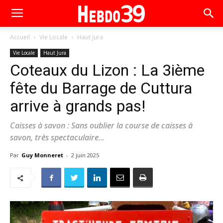
Accueil
Vie Locale
Haut Jura
Vie Locale
Haut Jura
Coteaux du Lizon : La 3ième
fête du Barrage de Cuttura
arrive à grands pas!
Caisses à savon : Sans oublier la course de caisses à
savon, très spectaculaire...
Par
Guy Monneret
-
2 juin 2025