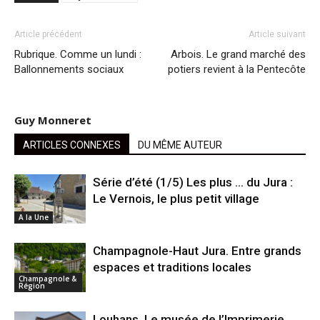
Article précédent
Article suivant
Rubrique. Comme un lundi :
Arbois. Le grand marché des
Ballonnements sociaux
potiers revient à la Pentecôte
Guy Monneret
ARTICLES CONNEXES
DU MÊME AUTEUR
Série d’été (1/5) Les plus … du Jura :
Le Vernois, le plus petit village
A la Une
Champagnole-Haut Jura. Entre grands
espaces et traditions locales
Champagnole &
Région
Louhans. Le musée de l’Imprimerie