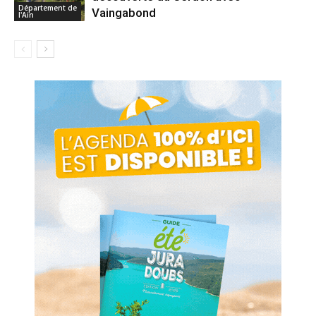
Département de
Vaingabond
l'Ain