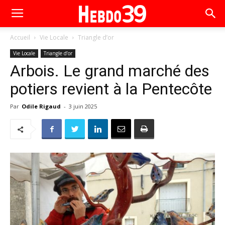
Accueil
Vie Locale
Triangle d’or
Vie Locale
Triangle d’or
Arbois. Le grand marché des
potiers revient à la Pentecôte
Par
Odile Rigaud
-
3 juin 2025