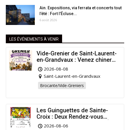
Ain. Expositions, via ferrata et concerts tout
l’été : Fort l’Écluse...
6 août 2026
LES ÉVÉNEMENTS À VENIR
Vide-Grenier de Saint-Laurent-
en-Grandvaux : Venez chiner
pour la bonne cause !
2026-08-08
Saint-Laurent-en-Grandvaux
Brocante/Vide-Greniers
Les Guinguettes de Sainte-
Croix : Deux Rendez-vous
Dansants pour Prolonger l’Été
2026-08-06
!