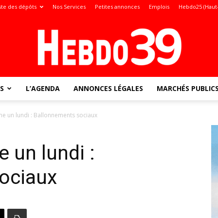
ste des dépôts
Nos Services
Petites annonces
Emplois
Hebdo25 (Haut
S
L’AGENDA
ANNONCES LÉGALES
MARCHÉS PUBLIC
Jura
 un lundi : Ballonnements sociaux
 un lundi :
:
ociaux