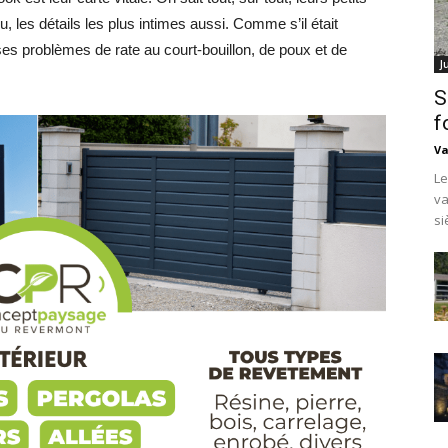
u, les détails les plus intimes aussi. Comme s’il était
 ses problèmes de rate au court-bouillon, de poux et de
J
S
f
Va
Le
va
si