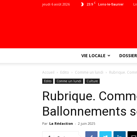
C
jeudi 6 août 2026
23.9
Li
Lons-le-Saunier
VIE LOCALE
DOSSIER
Accueil
Edito
Comme un lundi
Rubrique. Comme
Edito
Comme un lundi
Culture
Rubrique. Comme
Ballonnements s
Par
La Rédaction
-
2 juin 2025