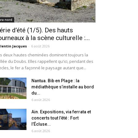
ura nord
érie d’été (1/5). Des hauts
ourneaux à la scène culturelle :...
lentin Jacques
-
6 août 2026
s deux hautes cheminées dominent toujours la
llée du Doubs. Elles rappellent qu'ici, pendant des
ècles, le fer a façonné le paysage autant que...
Nantua. Bib en Plage : la
médiathèque s’installe au bord
du...
6 août 2026
Ain. Expositions, via ferrata et
concerts tout l’été : Fort
l’Écluse...
6 août 2026