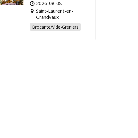
Grandvaux : Venez
2026-08-08
chiner pour la bonne
Saint-Laurent-en-
cause !
Grandvaux
Brocante/Vide-Greniers