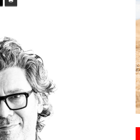
toute
l'info
locale
–