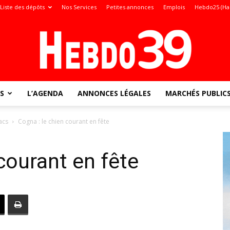
Liste des dépôts
Nos Services
Petites annonces
Emplois
Hebdo25 (Ha
S
L’AGENDA
ANNONCES LÉGALES
MARCHÉS PUBLIC
Jura
acs
Cogna : le chien courant en fête
courant en fête
: