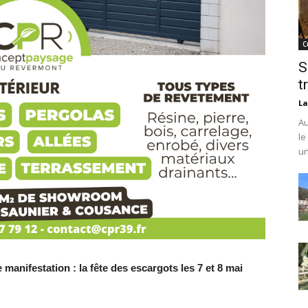
C
S
t
La
Au
le
un
anifestation : la fête des escargots les 7 et 8 mai