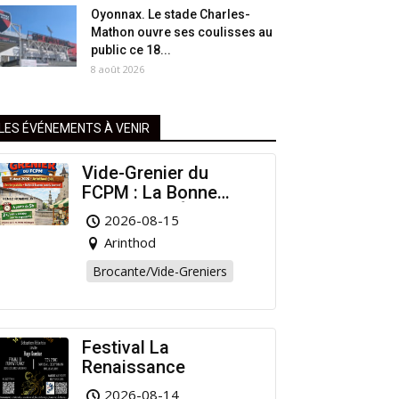
Oyonnax. Le stade Charles-
Mathon ouvre ses coulisses au
public ce 18...
8 août 2026
LES ÉVÉNEMENTS À VENIR
Vide-Grenier du
FCPM : La Bonne
Affaire de l’Été à
2026-08-15
Arinthod !
Arinthod
Brocante/Vide-Greniers
Festival La
Renaissance
2026-08-14