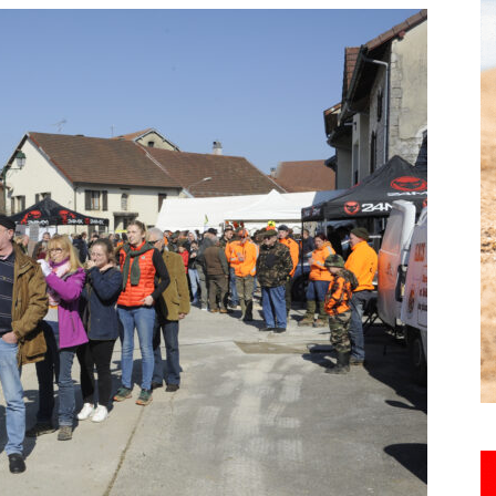
toute
l'info
locale
–