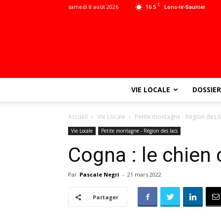
C
samedi 8 août 2026
16.5
Lons-le-Saunier
VIE LOCALE
DOSSIER
Accueil
Vie Locale
Petite montagne - Région des l
Vie Locale
Petite montagne - Région des lacs
Cogna : le chien 
Par
Pascale Negri
-
21 mars 2022
Partager