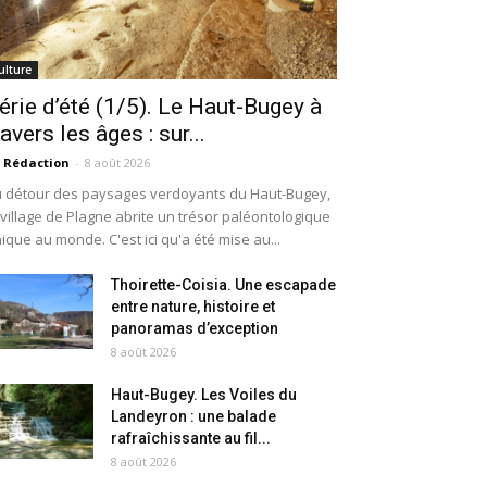
ulture
érie d’été (1/5). Le Haut-Bugey à
ravers les âges : sur...
 Rédaction
-
8 août 2026
 détour des paysages verdoyants du Haut-Bugey,
 village de Plagne abrite un trésor paléontologique
ique au monde. C'est ici qu'a été mise au...
Thoirette-Coisia. Une escapade
entre nature, histoire et
panoramas d’exception
8 août 2026
Haut-Bugey. Les Voiles du
Landeyron : une balade
rafraîchissante au fil...
8 août 2026