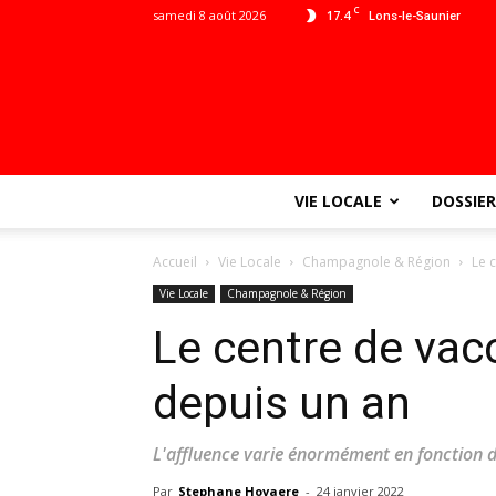
C
samedi 8 août 2026
17.4
Lons-le-Saunier
VIE LOCALE
DOSSIER
Accueil
Vie Locale
Champagnole & Région
Le 
Vie Locale
Champagnole & Région
Le centre de vac
depuis un an
L'affluence varie énormément en fonction
Par
Stephane Hovaere
-
24 janvier 2022