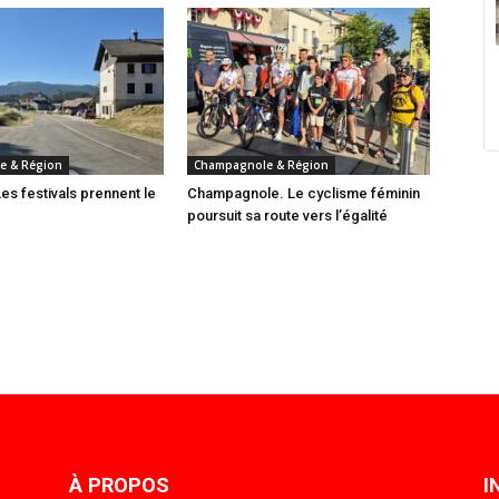
e & Région
Champagnole & Région
es festivals prennent le
Champagnole. Le cyclisme féminin
poursuit sa route vers l’égalité