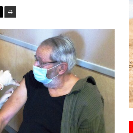
toute
l'info
locale
–