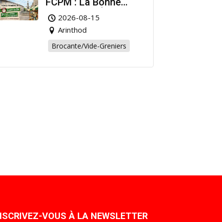
FCPM : La Bonne
Affaire de l’Été à
2026-08-15
Arinthod !
Arinthod
Brocante/Vide-Greniers