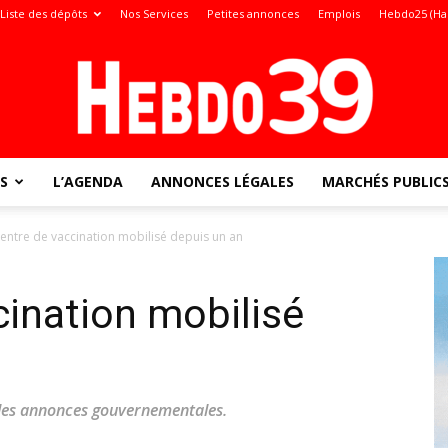
Liste des dépôts
Nos Services
Petites annonces
Emplois
Hebdo25 (Ha
S
L’AGENDA
ANNONCES LÉGALES
MARCHÉS PUBLIC
Jura
centre de vaccination mobilisé depuis un an
cination mobilisé
:
 des annonces gouvernementales.