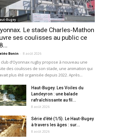
aut-Bugey
yonnax. Le stade Charles-Mathon
uvre ses coulisses au public ce
8...
téo Bonin
-
8 août 2026
 club d’Oyonnax rugby propose à nouveau une
site des coulisses de son stade, une animation qui
avait plus été organisée depuis 2022. Après...
Haut-Bugey. Les Voiles du
Landeyron : une balade
rafraîchissante au fil...
8 août 2026
Série d’été (1/5). Le Haut-Bugey
à travers les âges : sur...
8 août 2026