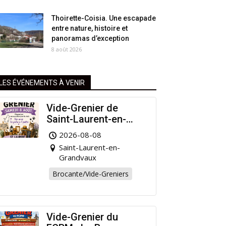
Thoirette-Coisia. Une escapade
entre nature, histoire et
panoramas d’exception
8 août 2026
LES ÉVÉNEMENTS À VENIR
Vide-Grenier de
Saint-Laurent-en-
Grandvaux : Venez
2026-08-08
chiner pour la bonne
Saint-Laurent-en-
cause !
Grandvaux
Brocante/Vide-Greniers
Vide-Grenier du