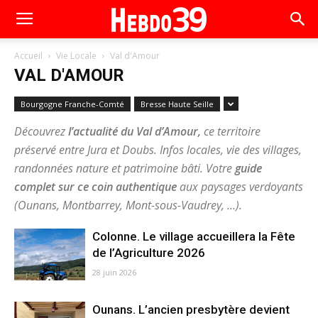
Accueil
Vie Locale
Val d'Amour
VAL D'AMOUR
Bourgogne Franche-Comté
Bresse Haute Seille
Découvrez
l’actualité du Val d’Amour,
ce territoire
préservé entre Jura et Doubs. Infos locales, vie des villages,
randonnées nature et patrimoine bâti. Votre
guide
complet sur ce coin authentique
aux paysages verdoyants
(Ounans, Montbarrey, Mont-sous-Vaudrey, …).
Colonne. Le village accueillera la Fête
de l’Agriculture 2026
28 juin 2026
Ounans. L’ancien presbytère devient