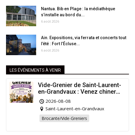
Nantua. Bib en Plage : la médiathèque
s’installe au bord du...
6 août 2026
Ain. Expositions, via ferrata et concerts tout
l’été : Fort l’Écluse...
6 août 2026
LES ÉVÉNEMENTS À VENIR
Vide-Grenier de Saint-Laurent-
en-Grandvaux : Venez chiner
pour la bonne cause !
2026-08-08
Saint-Laurent-en-Grandvaux
Brocante/Vide-Greniers