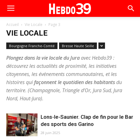
Accueil
Vie Locale
Page 3
VIE LOCALE
Bourgogne Franche-Comté
Bresse Haute Seille
Plongez dans la vie locale du Jura
avec Hebdo39 :
découvrez les actualités de proximité, les initiatives
citoyennes, les événements communautaires, et les
histoires qui
façonnent le quotidien des habitants
du
territoire. (Champagnole, Triangle d’Or, Jura Sud, Jura
Nord, Haut-Jura).
Lons-le-Saunier. Clap de fin pour le Bar
des sports des Garino
28 juin 2025