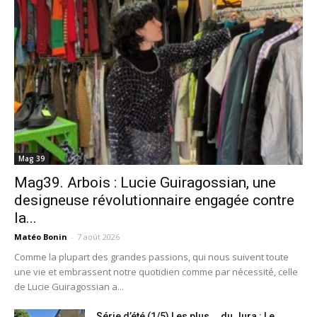
Mag 39
Mag39. Arbois : Lucie Guiragossian, une
designeuse révolutionnaire engagée contre
la...
Matéo Bonin
-
7 août 2026
Comme la plupart des grandes passions, qui nous suivent toute
une vie et embrassent notre quotidien comme par nécessité, celle
de Lucie Guiragossian a...
Série d’été (1/5) Les plus … du Jura : Le