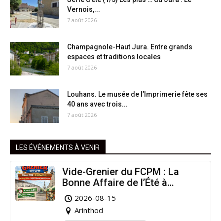
Vernois,...
7 août 2026
Champagnole-Haut Jura. Entre grands
espaces et traditions locales
7 août 2026
Louhans. Le musée de l’Imprimerie fête ses
40 ans avec trois...
7 août 2026
LES ÉVÉNEMENTS À VENIR
Vide-Grenier du FCPM : La
Bonne Affaire de l’Été à
Arinthod !
2026-08-15
Arinthod