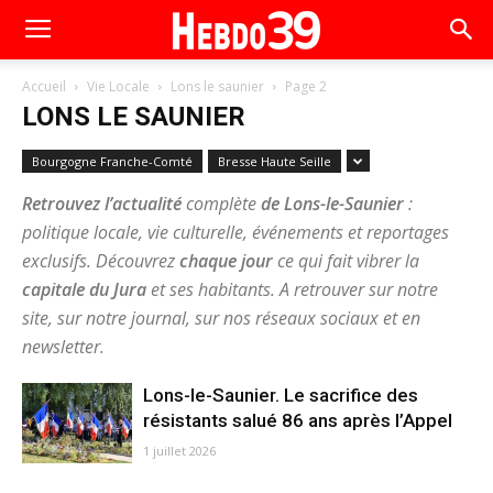
Accueil
Vie Locale
Lons le saunier
Page 2
LONS LE SAUNIER
Bourgogne Franche-Comté
Bresse Haute Seille
Retrouvez l’actualité
complète
de Lons-le-Saunier
:
politique locale, vie culturelle, événements et reportages
exclusifs. Découvrez
chaque jour
ce qui fait vibrer la
capitale du Jura
et ses habitants. A retrouver sur notre
site, sur notre journal, sur nos réseaux sociaux et en
newsletter.
Lons-le-Saunier. Le sacrifice des
résistants salué 86 ans après l’Appel
1 juillet 2026