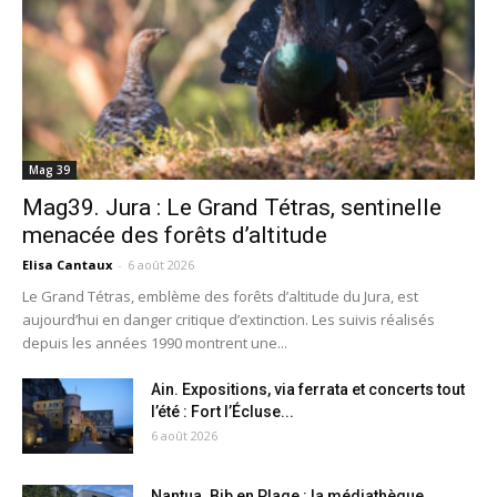
Mag 39
Mag39. Jura : Le Grand Tétras, sentinelle
menacée des forêts d’altitude
Elisa Cantaux
-
6 août 2026
Le Grand Tétras, emblème des forêts d’altitude du Jura, est
aujourd’hui en danger critique d’extinction. Les suivis réalisés
depuis les années 1990 montrent une...
Ain. Expositions, via ferrata et concerts tout
l’été : Fort l’Écluse...
6 août 2026
Nantua. Bib en Plage : la médiathèque