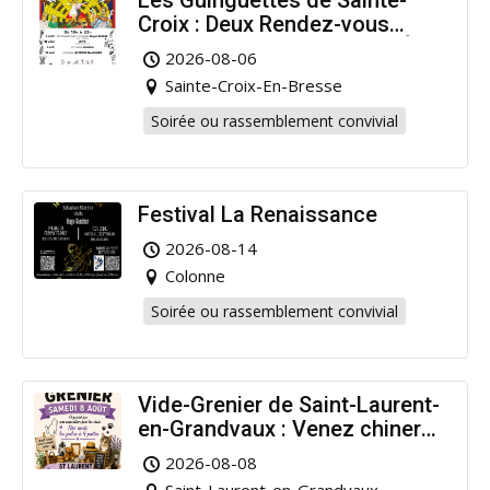
Croix : Deux Rendez-vous
Dansants pour Prolonger l’Été
2026-08-06
!
Sainte-Croix-En-Bresse
Soirée ou rassemblement convivial
Festival La Renaissance
2026-08-14
Colonne
Soirée ou rassemblement convivial
Vide-Grenier de Saint-Laurent-
en-Grandvaux : Venez chiner
pour la bonne cause !
2026-08-08
Saint-Laurent-en-Grandvaux