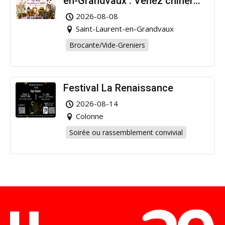
en-Grandvaux : Venez chiner
pour la bonne cause !
2026-08-08
Saint-Laurent-en-Grandvaux
Brocante/Vide-Greniers
Festival La Renaissance
2026-08-14
Colonne
Soirée ou rassemblement convivial