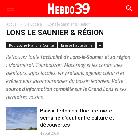
Accueil
Vie Locale
Lons le Saunier & Région
LONS LE SAUNIER & RÉGION
Bourgogne Franche-Comté
Bresse Haute Seille
Retrouvez toute
l’actualité de Lons-le-Saunier et sa région
: Montmorot, Courbouzon, Macornay et les communes
alentours. Infos locales, vie pratique, agenda culturel et
événements incontournables du bassin lédonien. Votre
source d’information complète sur le Grand Lons
et ses
territoires voisins.
Bassin lédonien. Une première
semaine d’août entre culture et
découvertes
4 août 2026