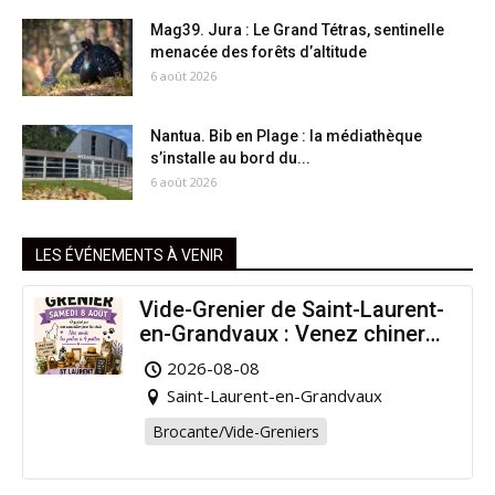
Mag39. Jura : Le Grand Tétras, sentinelle
menacée des forêts d’altitude
6 août 2026
Nantua. Bib en Plage : la médiathèque
s’installe au bord du...
6 août 2026
LES ÉVÉNEMENTS À VENIR
Vide-Grenier de Saint-Laurent-
en-Grandvaux : Venez chiner
pour la bonne cause !
2026-08-08
Saint-Laurent-en-Grandvaux
Brocante/Vide-Greniers