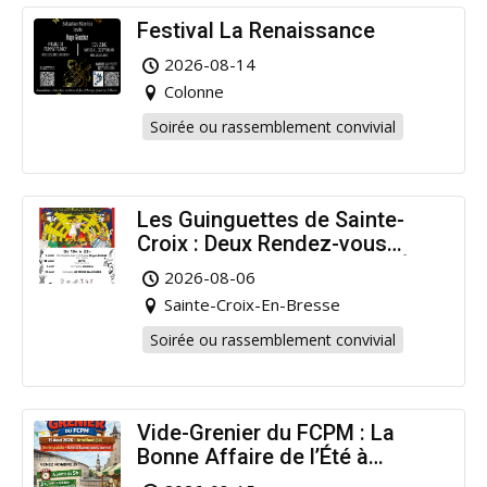
Festival La Renaissance
2026-08-14
Colonne
Soirée ou rassemblement convivial
Les Guinguettes de Sainte-
Croix : Deux Rendez-vous
Dansants pour Prolonger l’Été
2026-08-06
!
Sainte-Croix-En-Bresse
Soirée ou rassemblement convivial
Vide-Grenier du FCPM : La
Bonne Affaire de l’Été à
Arinthod !