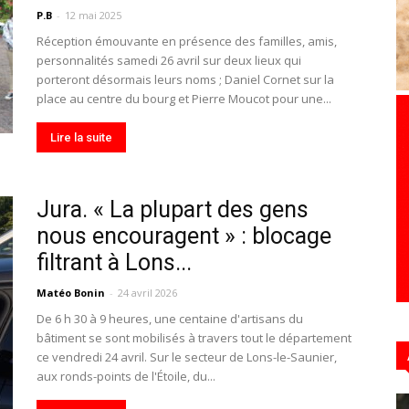
P.B
-
12 mai 2025
Réception émouvante en présence des familles, amis,
personnalités samedi 26 avril sur deux lieux qui
porteront désormais leurs noms ; Daniel Cornet sur la
Hebdo39
place au centre du bourg et Pierre Moucot pour une...
Lire la suite
Jura. « La plupart des gens
nous encouragent » : blocage
filtrant à Lons...
Matéo Bonin
-
24 avril 2026
De 6 h 30 à 9 heures, une centaine d'artisans du
bâtiment se sont mobilisés à travers tout le département
ce vendredi 24 avril. Sur le secteur de Lons-le-Saunier,
aux ronds-points de l'Étoile, du...