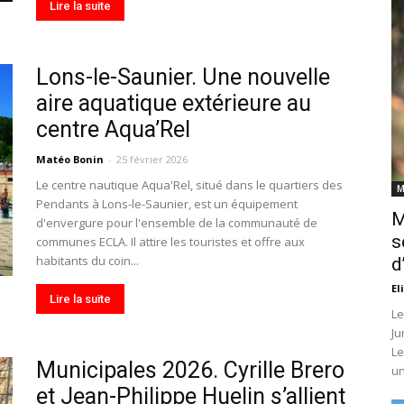
Lire la suite
Lons-le-Saunier. Une nouvelle
aire aquatique extérieure au
centre Aqua’Rel
Matéo Bonin
-
25 février 2026
Le centre nautique Aqua'Rel, situé dans le quartiers des
M
Pendants à Lons-le-Saunier, est un équipement
M
d'envergure pour l'ensemble de la communauté de
s
communes ECLA. Il attire les touristes et offre aux
habitants du coin...
d
El
Lire la suite
Le
Ju
Le
Municipales 2026. Cyrille Brero
un
et Jean-Philippe Huelin s’allient