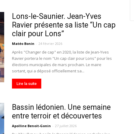
Lons-le-Saunier. Jean-Yves
Ravier présente sa liste “Un cap
clair pour Lons”
Matéo Bonin
-
24 février 2026
Après "Changer de cap" en 2020, la liste de Jean-Yves
Ravier portera le nom "Un cap clair pour Lons" pour les
élections municipales de mars prochain. Le maire
sortant, qui a déposé officiellement sa...
Lire la suite
Bassin lédonien. Une semaine
entre terroir et découvertes
Apolline Benoit-Gonin
-
27 juillet 2026