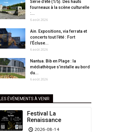
Série d’été (1/5). Des hauts
fourneaux à la scène culturelle
:...
6 août 2026
Ain. Expositions, via ferrata et
concerts tout l’été : Fort
l’Écluse...
6 août 2026
Nantua. Bib en Plage : la
médiathèque s’installe au bord
du...
6 août 2026
LES ÉVÉNEMENTS À VENIR
Festival La
Renaissance
2026-08-14