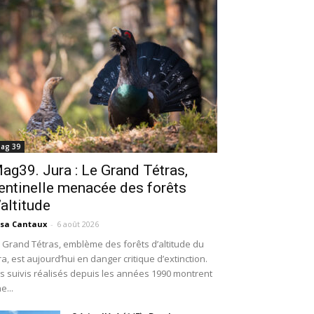
ag 39
ag39. Jura : Le Grand Tétras,
entinelle menacée des forêts
’altitude
isa Cantaux
-
6 août 2026
 Grand Tétras, emblème des forêts d’altitude du
ra, est aujourd’hui en danger critique d’extinction.
s suivis réalisés depuis les années 1990 montrent
e...