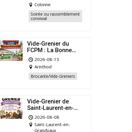
Colonne
Soirée ou rassemblement
convivial
Vide-Grenier du
FCPM : La Bonne
Affaire de l’Été à
2026-08-15
Arinthod !
Arinthod
Brocante/Vide-Greniers
Vide-Grenier de
Saint-Laurent-en-
Grandvaux : Venez
2026-08-08
chiner pour la bonne
Saint-Laurent-en-
cause !
Grandvaux