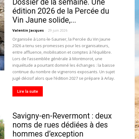
Dossier de la semaine. Une
toute
édition 2026 de la Percée du
Vin Jaune solide,...
Valentin Jacques
-
29 juin 2026
Organisée à Lons-le-Saunier, la Percée du Vin Jaune
2026 a tenu ses promesses pour les organisateurs,
l'info
entre affluence, mobilisation et comptes à l’équilibre.
Lors de l’assemblée générale à Montmorot, une
inquiétude a pourtant dominé les échanges : la baisse
continue du nombre de vignerons exposants. Un sujet
jugé décisif alors que l’édition 2027 se prépare à Arlay.
locale
Lire la suite
Savigny-en-Revermont : deux
noms de rues dédiées à des
–
hommes d’exception