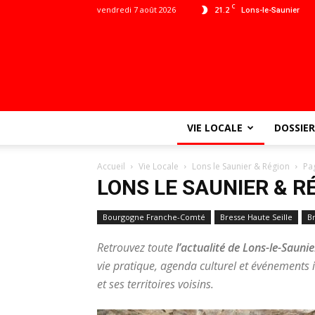
C
vendredi 7 août 2026
21.2
Lons-le-Saunier
VIE LOCALE
DOSSIER
Accueil
Vie Locale
Lons le Saunier & Région
Pa
LONS LE SAUNIER & R
Bourgogne Franche-Comté
Bresse Haute Seille
B
Retrouvez toute
l’actualité de Lons-le-Saunie
vie pratique, agenda culturel et événements
et ses territoires voisins.