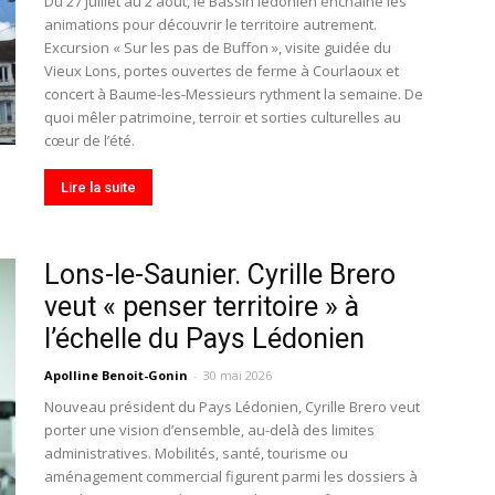
Du 27 juillet au 2 août, le Bassin lédonien enchaîne les
animations pour découvrir le territoire autrement.
Excursion « Sur les pas de Buffon », visite guidée du
Vieux Lons, portes ouvertes de ferme à Courlaoux et
concert à Baume-les-Messieurs rythment la semaine. De
quoi mêler patrimoine, terroir et sorties culturelles au
cœur de l’été.
Lire la suite
Lons-le-Saunier. Cyrille Brero
veut « penser territoire » à
l’échelle du Pays Lédonien
Apolline Benoit-Gonin
-
30 mai 2026
Nouveau président du Pays Lédonien, Cyrille Brero veut
porter une vision d’ensemble, au-delà des limites
administratives. Mobilités, santé, tourisme ou
aménagement commercial figurent parmi les dossiers à