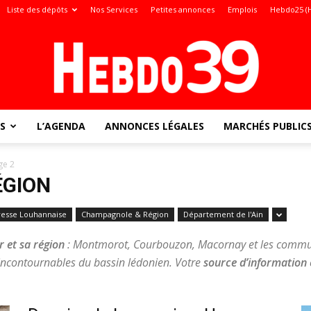
Liste des dépôts
Nos Services
Petites annonces
Emplois
Hebdo25 (
S
L’AGENDA
ANNONCES LÉGALES
MARCHÉS PUBLIC
Jura
ge 2
ÉGION
resse Louhannaise
Champagnole & Région
Département de l'Ain
:
r et sa région
: Montmorot, Courbouzon, Macornay et les commune
 incontournables du bassin lédonien. Votre
source d’information