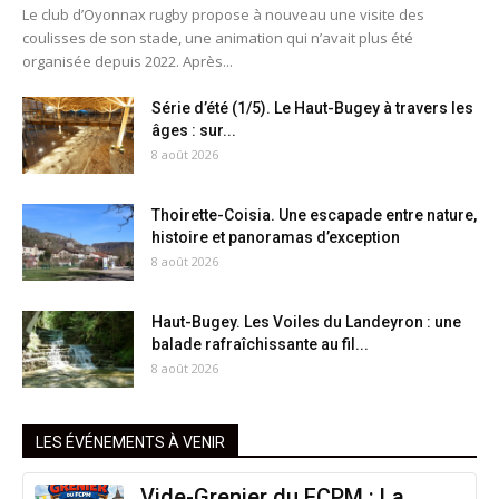
Le club d’Oyonnax rugby propose à nouveau une visite des
coulisses de son stade, une animation qui n’avait plus été
organisée depuis 2022. Après...
Série d’été (1/5). Le Haut-Bugey à travers les
âges : sur...
8 août 2026
Thoirette-Coisia. Une escapade entre nature,
histoire et panoramas d’exception
8 août 2026
Haut-Bugey. Les Voiles du Landeyron : une
balade rafraîchissante au fil...
8 août 2026
LES ÉVÉNEMENTS À VENIR
Vide-Grenier du FCPM : La