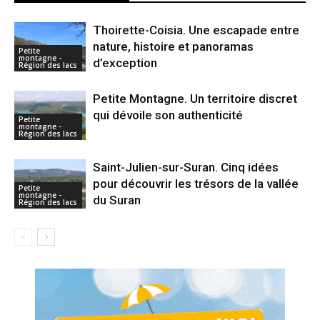
Thoirette-Coisia. Une escapade entre
nature, histoire et panoramas
Petite
montagne -
d’exception
Région des lacs
Petite Montagne. Un territoire discret
qui dévoile son authenticité
Petite
montagne -
Région des lacs
Saint-Julien-sur-Suran. Cinq idées
pour découvrir les trésors de la vallée
Petite
montagne -
du Suran
Région des lacs