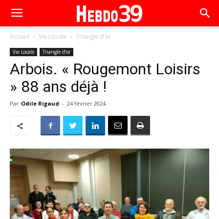
Accueil
Vie Locale
Triangle d’or
Vie Locale
Triangle d’or
Arbois. « Rougemont Loisirs
» 88 ans déjà !
Par
Odile Rigaud
-
24 février 2024