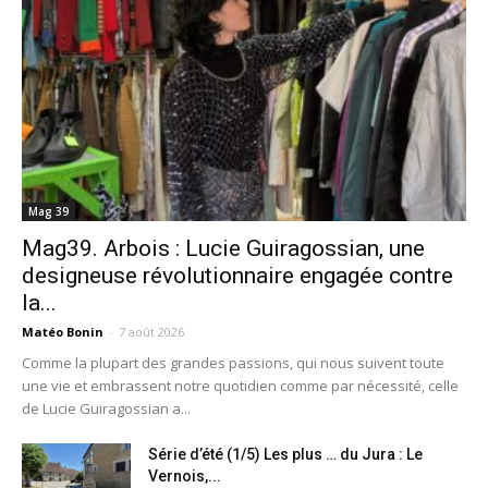
Mag 39
Mag39. Arbois : Lucie Guiragossian, une
designeuse révolutionnaire engagée contre
la...
Matéo Bonin
-
7 août 2026
Comme la plupart des grandes passions, qui nous suivent toute
une vie et embrassent notre quotidien comme par nécessité, celle
de Lucie Guiragossian a...
Série d’été (1/5) Les plus … du Jura : Le
Vernois,...