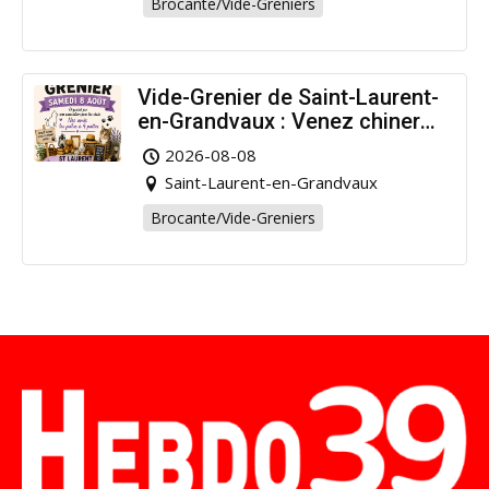
Brocante/Vide-Greniers
Vide-Grenier de Saint-Laurent-
en-Grandvaux : Venez chiner
pour la bonne cause !
2026-08-08
Saint-Laurent-en-Grandvaux
Brocante/Vide-Greniers