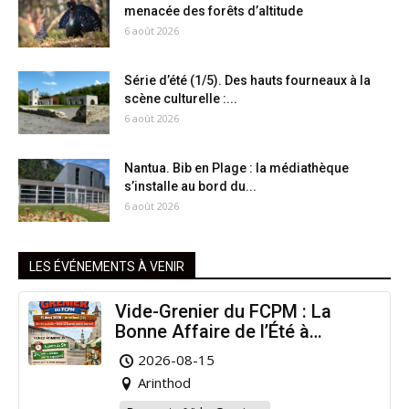
menacée des forêts d’altitude
6 août 2026
Série d’été (1/5). Des hauts fourneaux à la
scène culturelle :...
6 août 2026
Nantua. Bib en Plage : la médiathèque
s’installe au bord du...
6 août 2026
LES ÉVÉNEMENTS À VENIR
Vide-Grenier du FCPM : La
Bonne Affaire de l’Été à
Arinthod !
2026-08-15
Arinthod