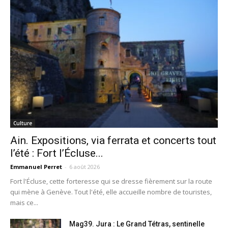
Culture
Ain. Expositions, via ferrata et concerts tout
l’été : Fort l’Écluse...
Emmanuel Perret
-
6 août 2026
Fort l'Écluse, cette forteresse qui se dresse fièrement sur la route
qui mène à Genève. Tout l'été, elle accueille nombre de touristes,
mais ce...
Mag39. Jura : Le Grand Tétras, sentinelle