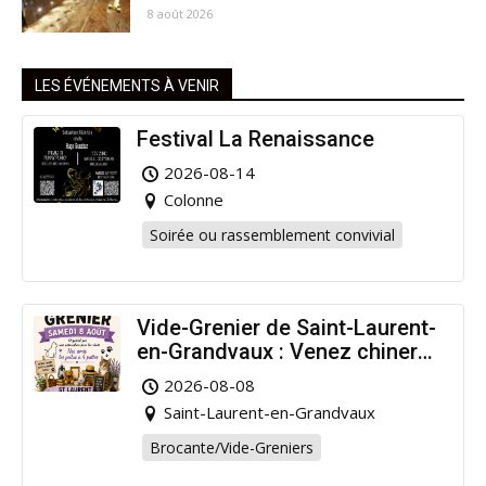
8 août 2026
LES ÉVÉNEMENTS À VENIR
Festival La Renaissance
2026-08-14
Colonne
Soirée ou rassemblement convivial
Vide-Grenier de Saint-Laurent-
en-Grandvaux : Venez chiner
pour la bonne cause !
2026-08-08
Saint-Laurent-en-Grandvaux
Brocante/Vide-Greniers