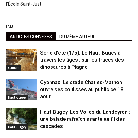
l’École Saint-Just
P.B
ARTICLES CONNEXES
DU MÊME AUTEUR
Série d’été (1/5). Le Haut-Bugey à
travers les âges : sur les traces des
dinosaures à Plagne
Culture
Oyonnax. Le stade Charles-Mathon
ouvre ses coulisses au public ce 18
août
Haut-Bugey
Haut-Bugey. Les Voiles du Landeyron :
une balade rafraîchissante au fil des
cascades
Haut-Bugey