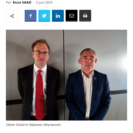
Par
Enzo SAAD
-
3 juin 2025
Olivier David et Stéphane Woynaroski.