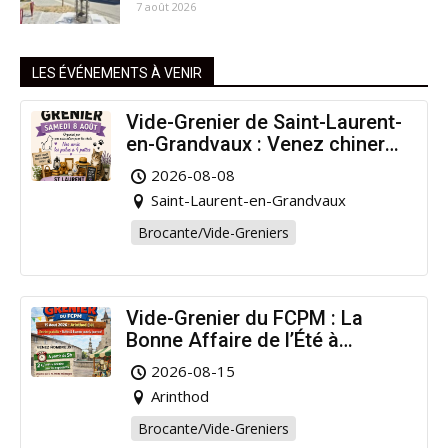
7 août 2026
LES ÉVÉNEMENTS À VENIR
Vide-Grenier de Saint-Laurent-
en-Grandvaux : Venez chiner
pour la bonne cause !
2026-08-08
Saint-Laurent-en-Grandvaux
Brocante/Vide-Greniers
Vide-Grenier du FCPM : La
Bonne Affaire de l’Été à
Arinthod !
2026-08-15
Arinthod
Brocante/Vide-Greniers