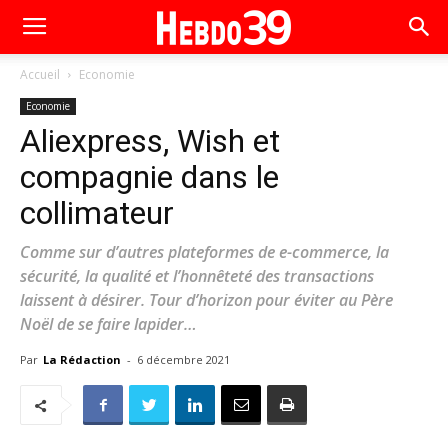
Accueil
Economie
Economie
Aliexpress, Wish et
compagnie dans le
collimateur
Comme sur d’autres plateformes de e-commerce, la
sécurité, la qualité et l’honnêteté des transactions
laissent à désirer. Tour d’horizon pour éviter au Père
Noël de se faire lapider…
Par
La Rédaction
-
6 décembre 2021