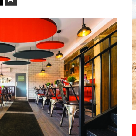
toute
l'info
locale
–