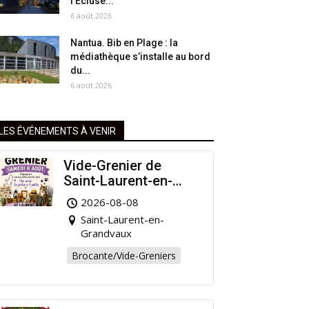
l’Écluse...
6 août 2026
Nantua. Bib en Plage : la
médiathèque s’installe au bord
du...
6 août 2026
LES ÉVÉNEMENTS À VENIR
Vide-Grenier de
Saint-Laurent-en-
Grandvaux : Venez
2026-08-08
chiner pour la bonne
Saint-Laurent-en-
cause !
Grandvaux
Brocante/Vide-Greniers