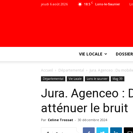
C
jeudi 6 août 2026
18.5
Li
Lons-le-Saunier
VIE LOCALE
DOSSIER
Accueil
Départemental
Jura. Agenceo : Du mobilie
Départemental
Vie Locale
Lons le saunier
Mag 39
Jura. Agenceo : 
atténuer le bruit
Par
Celine Trossat
-
30 décembre 2024