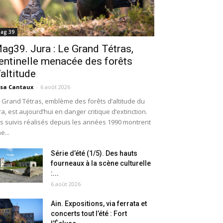
ag 39
ag39. Jura : Le Grand Tétras,
entinelle menacée des forêts
’altitude
isa Cantaux
-
6 août 2026
 Grand Tétras, emblème des forêts d’altitude du
ra, est aujourd’hui en danger critique d’extinction.
s suivis réalisés depuis les années 1990 montrent
e...
Série d’été (1/5). Des hauts
fourneaux à la scène culturelle
:...
6 août 2026
Ain. Expositions, via ferrata et
concerts tout l’été : Fort