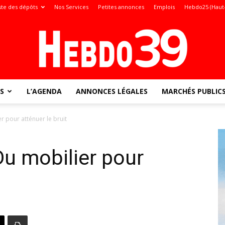
ste des dépôts
Nos Services
Petites annonces
Emplois
Hebdo25 (Haut
S
L’AGENDA
ANNONCES LÉGALES
MARCHÉS PUBLIC
Jura
r pour atténuer le bruit
Du mobilier pour
: