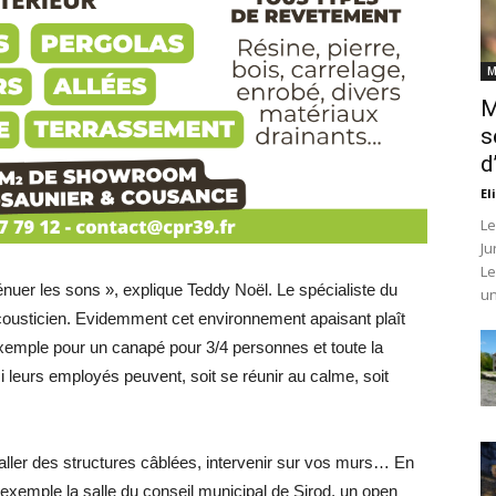
M
M
s
d
El
Le
Ju
Le
er les sons », explique Teddy Noël. Le spécialiste du
un
acousticien. Evidemment cet environnement apaisant plaît
exemple pour un canapé pour 3/4 personnes et toute la
si leurs employés peuvent, soit se réunir au calme, soit
aller des structures câblées, intervenir sur vos murs… En
r exemple la salle du conseil municipal de Sirod, un open