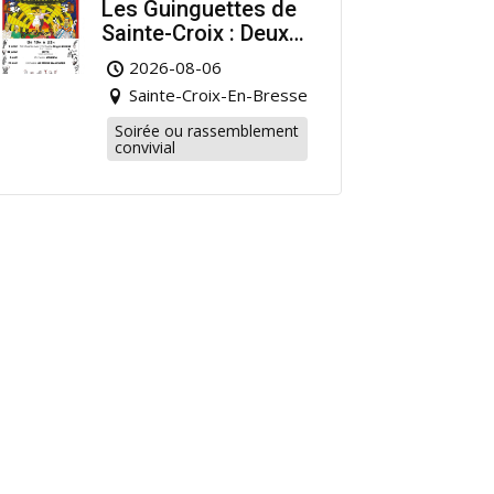
Les Guinguettes de
Sainte-Croix : Deux
Rendez-vous
2026-08-06
Dansants pour
Sainte-Croix-En-Bresse
Prolonger l’Été !
Soirée ou rassemblement
convivial