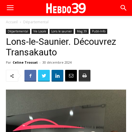
Accueil
Départemental
Départemental
Vie Locale
Lons le saunier
Mag 39
Publi-Info
Lons-le-Saunier. Découvrez
Transakauto
Par
Celine Trossat
-
30 décembre 2024