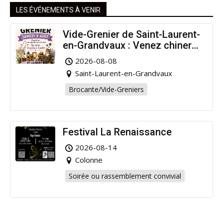
LES ÉVÉNEMENTS À VENIR
Vide-Grenier de Saint-Laurent-
en-Grandvaux : Venez chiner
pour la bonne cause !
2026-08-08
Saint-Laurent-en-Grandvaux
Brocante/Vide-Greniers
Festival La Renaissance
2026-08-14
Colonne
Soirée ou rassemblement convivial