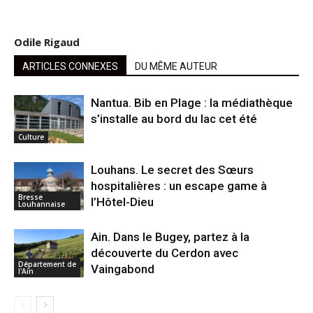
Odile Rigaud
ARTICLES CONNEXES
DU MÊME AUTEUR
Nantua. Bib en Plage : la médiathèque
s’installe au bord du lac cet été
Culture
Louhans. Le secret des Sœurs
hospitalières : un escape game à
Bresse
l’Hôtel-Dieu
Louhannaise
Ain. Dans le Bugey, partez à la
découverte du Cerdon avec
Département de
Vaingabond
l'Ain