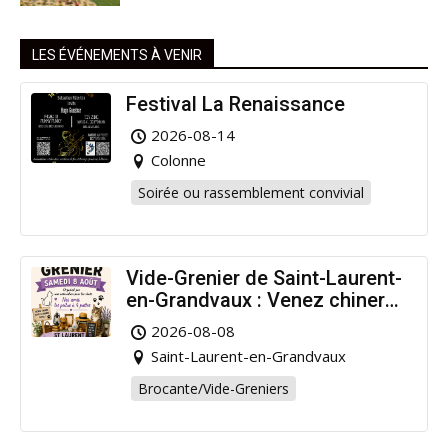
LES ÉVÉNEMENTS À VENIR
Festival La Renaissance
2026-08-14
Colonne
Soirée ou rassemblement convivial
Vide-Grenier de Saint-Laurent-
en-Grandvaux : Venez chiner
pour la bonne cause !
2026-08-08
Saint-Laurent-en-Grandvaux
Brocante/Vide-Greniers