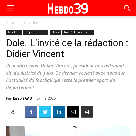
Accueil
A la Une
A la Une
Départemental
Flash
Invité de la semaine
Dole. L’invité de la rédaction :
Didier Vincent
Rencontre avec Didier Vincent, président nouvellement
élu du district du Jura. Ce dernier revient avec nous sur
l'actualité du football qui reste le premier sport du
département.
Par
Enzo SAAD
-
27 mai 2025