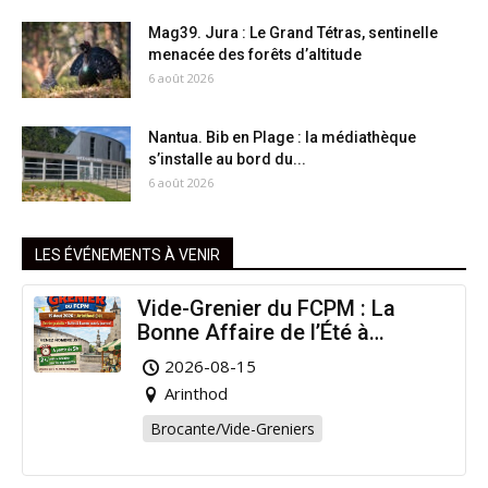
Mag39. Jura : Le Grand Tétras, sentinelle
menacée des forêts d’altitude
6 août 2026
Nantua. Bib en Plage : la médiathèque
s’installe au bord du...
6 août 2026
LES ÉVÉNEMENTS À VENIR
Vide-Grenier du FCPM : La
Bonne Affaire de l’Été à
Arinthod !
2026-08-15
Arinthod
Brocante/Vide-Greniers