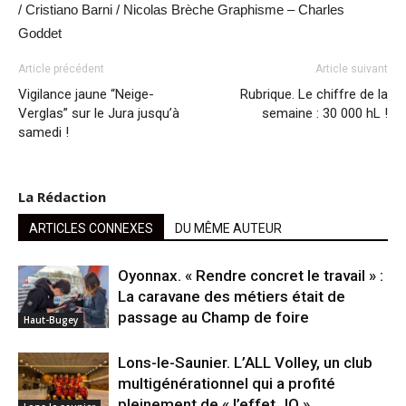
/ Cristiano Barni / Nicolas Brèche Graphisme – Charles
Goddet
Article précédent
Article suivant
Vigilance jaune “Neige-
Rubrique. Le chiffre de la
Verglas” sur le Jura jusqu’à
semaine : 30 000 hL !
samedi !
La Rédaction
ARTICLES CONNEXES
DU MÊME AUTEUR
Oyonnax. « Rendre concret le travail » :
La caravane des métiers était de
passage au Champ de foire
Haut-Bugey
Lons-le-Saunier. L’ALL Volley, un club
multigénérationnel qui a profité
pleinement de « l’effet JO »