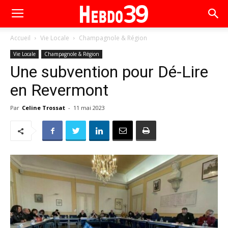
Accueil
Vie Locale
Champagnole & Région
Vie Locale
Champagnole & Région
Une subvention pour Dé-Lire
en Revermont
Par
Celine Trossat
-
11 mai 2023