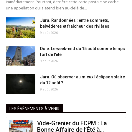
immédiatement. Pourtant, derrière cette carte postale se cache
une appellation qui s'étend bien au-delà de...
Jura. Randonnées : entre sommets,
belvédères et fraîcheur des rivières
9 août 2026
Dole. Le week-end du 15 août comme temps
fort de l’été
9 août 2026
Jura. Où observer au mieux l’éclipse solaire
du 12 août ?
9 août 2026
LES ÉVÉNEMENTS À VENIR
Vide-Grenier du FCPM : La
Bonne Affaire de l’Été à